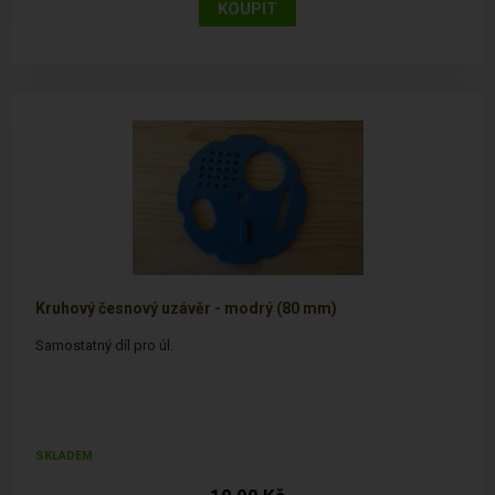
Kruhový česnový uzávěr - modrý (80 mm)
Samostatný díl pro úl.
SKLADEM