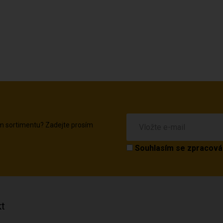
em sortimentu? Zadejte prosím
Souhlasím se
zpracová
t