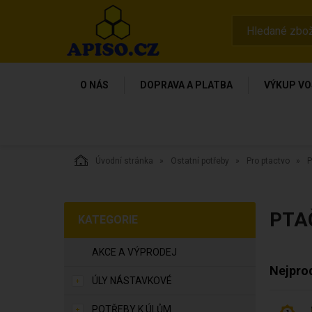
O NÁS
DOPRAVA A PLATBA
VÝKUP VO
Úvodní stránka
Ostatní potřeby
Pro ptactvo
P
PTA
KATEGORIE
AKCE A VÝPRODEJ
Nejpro
ÚLY NÁSTAVKOVÉ
POTŘEBY K ÚLŮM