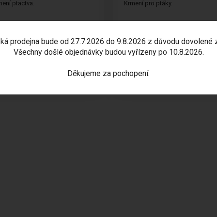
mení ptactva.
Krmení pro ptáky.
ká prodejna bude od 27.7.2026 do 9.8.2026 z důvodu dovolené 
Všechny došlé objednávky budou vyřízeny po 10.8.2026.
DEM
SKLADEM
0 Kč
55,00 Kč
Děkujeme za pochopení.