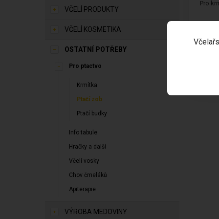
Pro kr
VČELÍ PRODUKTY
VČELÍ KOSMETIKA
Včelařs
OSTATNÍ POTŘEBY
SKLA
Pro ptactvo
55,0
Krmítka
Ptačí zob
Ptačí budky
Info tabule
Hračky a další
Včelí vosky
Chov čmeláků
Apiterapie
VÝROBA MEDOVINY