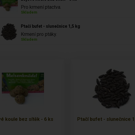
Pro krmení ptactva.
Skladem
Ptačí bufet - slunečnice 1,5 kg
Krmení pro ptáky.
Skladem
é koule bez sítěk - 6 ks
Ptačí bufet - slunečnice 1