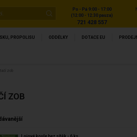
Po - Pá 9:00 - 17:00
(12:00 - 12:30 pauza)
721 428 557
SKU, PROPOLISU
ODDĚLKY
DOTACE EU
PRODEJ
tačí zob
ČÍ ZOB
dávanější
Lojové koule bez sítěk - 6 ks