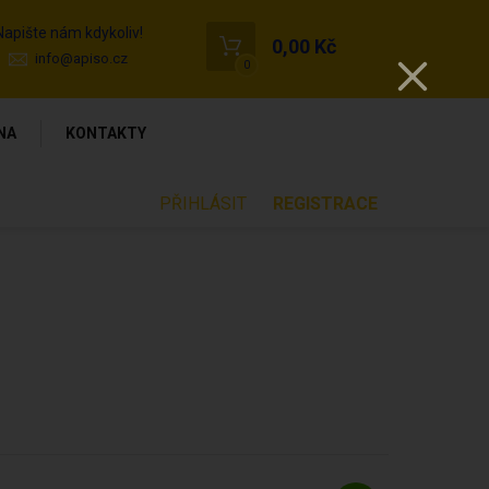
Napište nám kdykoliv!
0,00 Kč
info@apiso.cz
0
NA
KONTAKTY
PŘIHLÁSIT
REGISTRACE