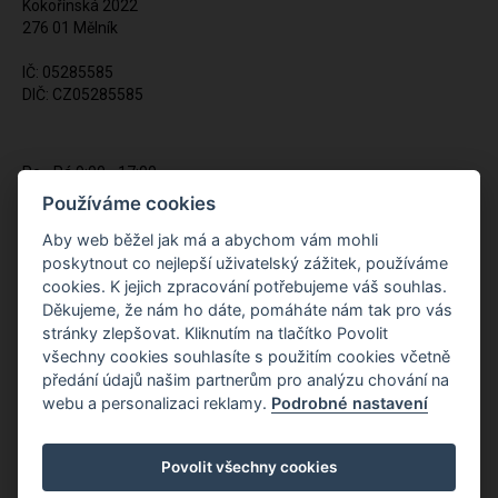
Kokořínská 2022
276 01 Mělník
IČ: 05285585
DIČ: CZ05285585
Po - Pá 9:00 - 17:00
(12:00 - 12:30 pauza)
Používáme cookies
721 428 557
Aby web běžel jak má a abychom vám mohli
poskytnout co nejlepší uživatelský zážitek, používáme
Napište nám kdykoliv!
cookies. K jejich zpracování potřebujeme váš souhlas.
info@apiso.cz
Děkujeme, že nám ho dáte, pomáháte nám tak pro vás
stránky zlepšovat. Kliknutím na tlačítko Povolit
všechny cookies souhlasíte s použitím cookies včetně
předání údajů našim partnerům pro analýzu chování na
webu a personalizaci reklamy.
Podrobné nastavení
Povolit všechny cookies