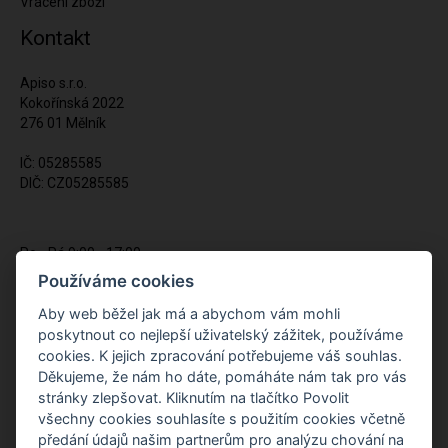
Vrácení zboží
Kontakt
Apiso s.r.o.
Kokořínská 2022
276 01 Mělník
IČ: 05285585
DIČ: CZ05285585
Po - Pá 9:00 - 17:00
(12:00 - 12:30 pauza)
Používáme cookies
721 428 557
Aby web běžel jak má a abychom vám mohli
poskytnout co nejlepší uživatelský zážitek, používáme
Napište nám kdykoliv!
cookies. K jejich zpracování potřebujeme váš souhlas.
info@apiso.cz
Děkujeme, že nám ho dáte, pomáháte nám tak pro vás
stránky zlepšovat. Kliknutím na tlačítko Povolit
všechny cookies souhlasíte s použitím cookies včetně
předání údajů našim partnerům pro analýzu chování na