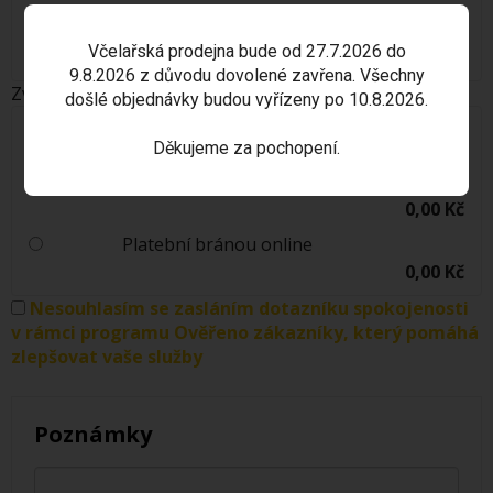
ulici č. 2022 v Mělníku. Otevírací doba: Pondělí - Pátek:
9,00-17,00 hodin.
Včelařská prodejna bude od 27.7.2026 do
0,00 Kč
9.8.2026 z důvodu dovolené zavřena. Všechny
Zvolte platbu
došlé objednávky budou vyřízeny po 10.8.2026.
Dobírka
25,00 Kč
Děkujeme za pochopení.
Bankovním převodem
0,00 Kč
Platební bránou online
0,00 Kč
Nesouhlasím se zasláním dotazníku spokojenosti
v rámci programu Ověřeno zákazníky, který pomáhá
zlepšovat vaše služby
Poznámky