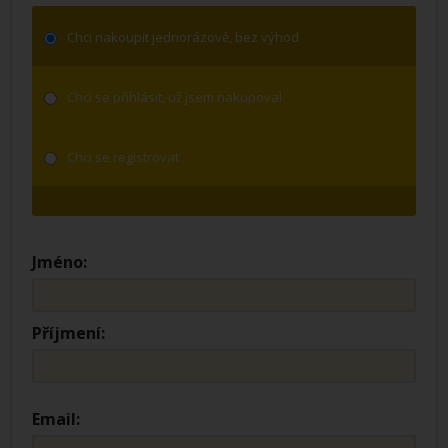
Chci nakoupit jednorázově, bez výhod
Chci se přihlásit, už jsem nakupoval
Chci se registrovat
Jméno:
Příjmení:
Email: