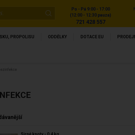
Po - Pá 9:00 - 17:00
(12:00 - 12:30 pauza)
721 428 557
SKU, PROPOLISU
ODDĚLKY
DOTACE EU
PRODEJ
ezinfekce
INFEKCE
dávanější
Sirné knoty - 0,4 kg