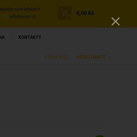
Napište nám kdykoliv!
0,00 Kč
info@apiso.cz
0
NA
KONTAKTY
PŘIHLÁSIT
REGISTRACE