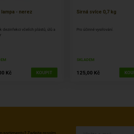
 lampa - nerez
Sirná svíce 0,7 kg
k dezinfekci včelích plástů, úlů a
Pro účinné vysiřování.
r
DEM
SKLADEM
00 Kč
125,00 Kč
em sortimentu? Zadejte prosím