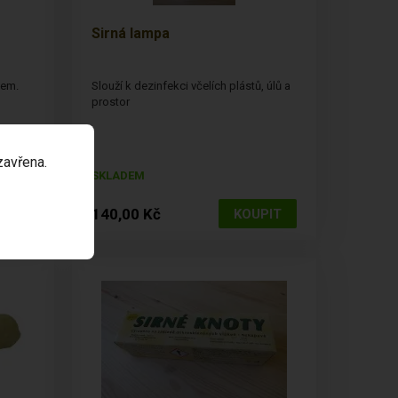
Sirná lampa
kem.
Slouží k dezinfekci včelích plástů, úlů a
prostor
zavřena.
SKLADEM
140,00 Kč