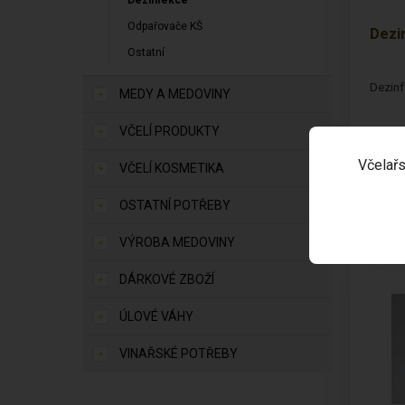
Dezinfekce
Odpařovače KŠ
Dezi
Ostatní
Dezinf
MEDY A MEDOVINY
VČELÍ PRODUKTY
Včelařs
VČELÍ KOSMETIKA
SKLA
OSTATNÍ POTŘEBY
843,
VÝROBA MEDOVINY
DÁRKOVÉ ZBOŽÍ
ÚLOVÉ VÁHY
VINAŘSKÉ POTŘEBY