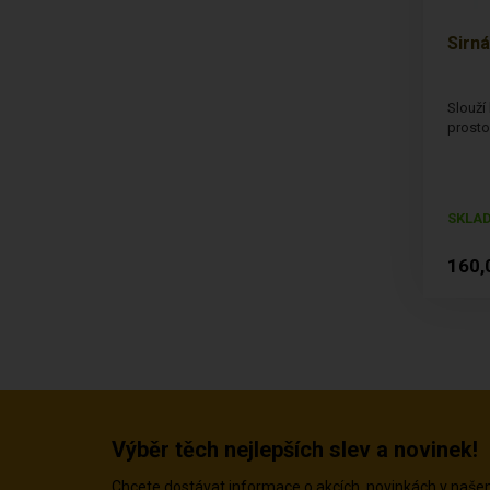
Sirná
Slouží 
prosto
SKLA
160,
Výběr těch nejlepších slev a novinek!
Chcete dostávat informace o akcích, novinkách v naš