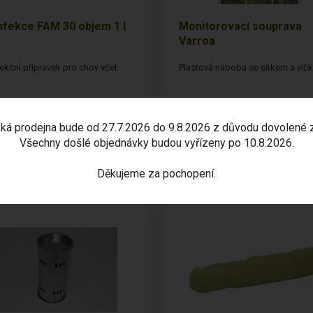
nfekce FAM 30 objem 1 l
Monitorovací souprava
Varroa
ekční přípravek pro chov včel.
Plastová náboba se sítkem a víč
ká prodejna bude od 27.7.2026 do 9.8.2026 z důvodu dovolené 
DEM
SKLADEM
Všechny došlé objednávky budou vyřízeny po 10.8.2026.
00 Kč
105,00 Kč
Děkujeme za pochopení.