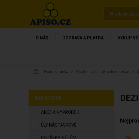
O NÁS
DOPRAVA A PLATBA
VÝKUP VO
Úvodní stránka
Ošetření včelstev a dezinfekce
D
DEZ
KATEGORIE
AKCE A VÝPRODEJ
Nejpro
ÚLY NÁSTAVKOVÉ
POTŘEBY K ÚLŮM