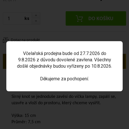
ks
Dotaz na produkt
Včelařská prodejna bude od 27.7.2026 do
9.8.2026 z důvodu dovolené zavřena. Všechny
Popis
došlé objednávky budou vyřízeny po 10.8.2026.
Sirná lampa - nerez
slouží k bezpečnému vysiřování
Děkujeme za pochopení.
včelích plástů a prostor, kde jsou umístěné souše.
Sirný knot se jednoduše zavěsí do víčka lampy, zapálí se,
uzavře a vloží do prostoru, který chceme vysířit.
Výška: 15 cm
Průměr: 7,5 cm