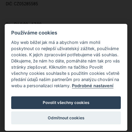
DIČ: CZ05285585
Po - Pá 9:00 - 17:00
(12:00 - 12:30 pauza)
Používáme cookies
721 428 557
Aby web běžel jak má a abychom vám mohli
poskytnout co nejlepší uživatelský zážitek, používáme
Napište nám kdykoliv!
cookies. K jejich zpracování potřebujeme váš souhlas.
info@apiso.cz
Děkujeme, že nám ho dáte, pomáháte nám tak pro vás
stránky zlepšovat. Kliknutím na tlačítko Povolit
všechny cookies souhlasíte s použitím cookies včetně
předání údajů našim partnerům pro analýzu chování na
webu a personalizaci reklamy.
Podrobné nastavení
Povolit všechny cookies
Odmítnout cookies
Copyright © Novy Web s.r.o. 2026