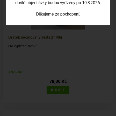
došlé objednávky budou vyřízeny po 10.8.2026.
Děkujeme za pochopení.
Drátek pocínovaný Ještěd 140g
Pro vyplétání rámků.
SKLADEM
78,00 Kč