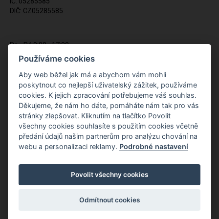
IČ: 05285585
DIČ: CZ05285585
Po - Pá 9:00 - 17:00
(12:00 - 12:30 pauza)
Používáme cookies
721 428 557
Aby web běžel jak má a abychom vám mohli
poskytnout co nejlepší uživatelský zážitek, používáme
Napište nám kdykoliv!
cookies. K jejich zpracování potřebujeme váš souhlas.
info@apiso.cz
Děkujeme, že nám ho dáte, pomáháte nám tak pro vás
stránky zlepšovat. Kliknutím na tlačítko Povolit
všechny cookies souhlasíte s použitím cookies včetně
předání údajů našim partnerům pro analýzu chování na
webu a personalizaci reklamy.
Podrobné nastavení
Povolit všechny cookies
Odmítnout cookies
Copyright © Novy Web s.r.o. 2026