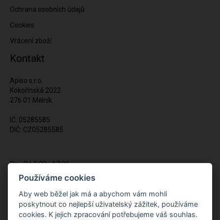
Ochrana osobních údajů
Cookies
Vrácení zboží
Kontakt
Apiso s.r.o.
Kokořínská 2022
276 01 Mělník
IČ: 05285585
DIČ: CZ05285585
Po - Pá 9:00 - 17:00
(12:00 - 12:30 pauza)
Používáme cookies
721 428 557
Aby web běžel jak má a abychom vám mohli
poskytnout co nejlepší uživatelský zážitek, používáme
Napište nám kdykoliv!
cookies. K jejich zpracování potřebujeme váš souhlas.