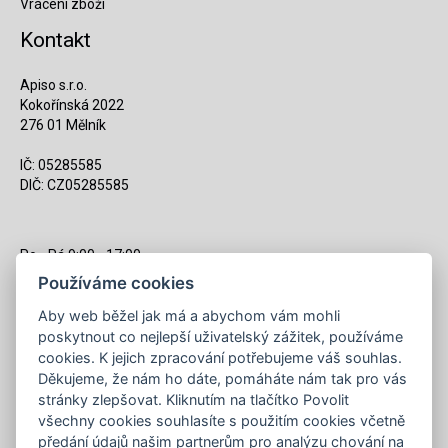
Vrácení zboží
Kontakt
Apiso s.r.o.
Kokořínská 2022
276 01 Mělník
IČ: 05285585
DIČ: CZ05285585
Po - Pá 9:00 - 17:00
(12:00 - 12:30 pauza)
Používáme cookies
721 428 557
Aby web běžel jak má a abychom vám mohli
poskytnout co nejlepší uživatelský zážitek, používáme
Napište nám kdykoliv!
cookies. K jejich zpracování potřebujeme váš souhlas.
info@apiso.cz
Děkujeme, že nám ho dáte, pomáháte nám tak pro vás
stránky zlepšovat. Kliknutím na tlačítko Povolit
všechny cookies souhlasíte s použitím cookies včetně
předání údajů našim partnerům pro analýzu chování na