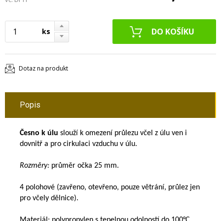
ks
Dotaz na produkt
Popis
Česno k úlu
slouží k omezení průlezu včel z úlu ven i
dovnitř a pro cirkulaci vzduchu v úlu.
Rozměry:
průměr očka 25 mm.
4 polohové (zavřeno, otevřeno, pouze větrání, průlez jen
pro včely dělnice).
Materiál: polypropylen s tepelnou odolností do 100°C.