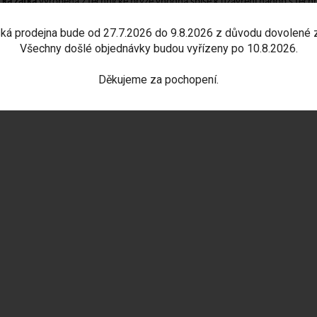
cká zátka
vyrobená z technické pryže vhodná spíše k uzavření nádob s tech
ká prodejna bude od 27.7.2026 do 9.8.2026 z důvodu dovolené 
a: 39 mm
Všechny došlé objednávky budou vyřízeny po 10.8.2026.
í průměr: 32 mm
ní průměr: 25 mm
Děkujeme za pochopení.