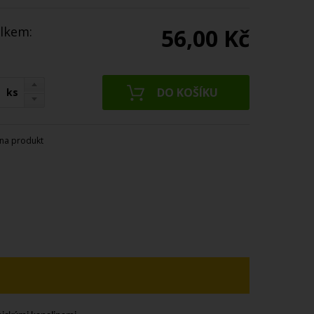
lkem:
56,00 Kč
ks
na produkt