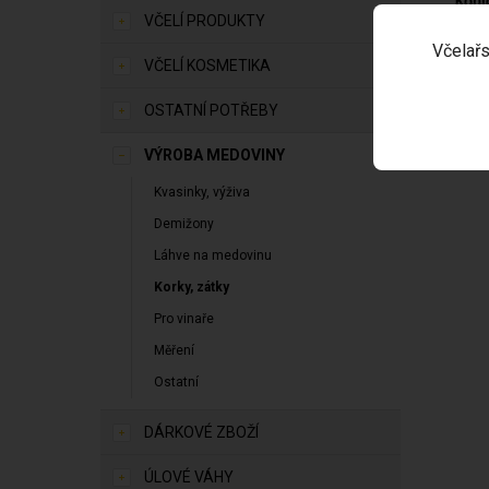
Kóni
VČELÍ PRODUKTY
Včelařs
Délk
VČELÍ KOSMETIKA
Horn
Spod
OSTATNÍ POTŘEBY
VÝROBA MEDOVINY
Kvasinky, výživa
Demižony
Láhve na medovinu
Korky, zátky
Pro vinaře
Měření
Ostatní
DÁRKOVÉ ZBOŽÍ
ÚLOVÉ VÁHY