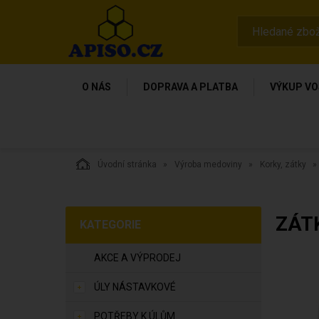
O NÁS
DOPRAVA A PLATBA
VÝKUP VO
Úvodní stránka
Výroba medoviny
Korky, zátky
ZÁT
KATEGORIE
AKCE A VÝPRODEJ
ÚLY NÁSTAVKOVÉ
POTŘEBY K ÚLŮM