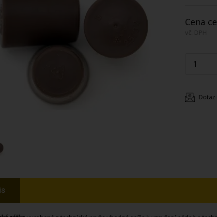
Cena ce
vč. DPH
Dotaz 
is