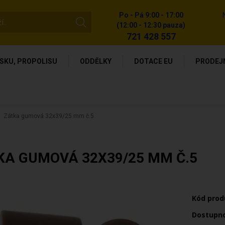
Po - Pá 9:00 - 17:00
(12:00 - 12:30 pauza)
721 428 557
SKU, PROPOLISU
ODDĚLKY
DOTACE EU
PRODEJ
Zátka gumová 32x39/25 mm č.5
KA GUMOVÁ 32X39/25 MM Č.5
Kód prod
Dostupn