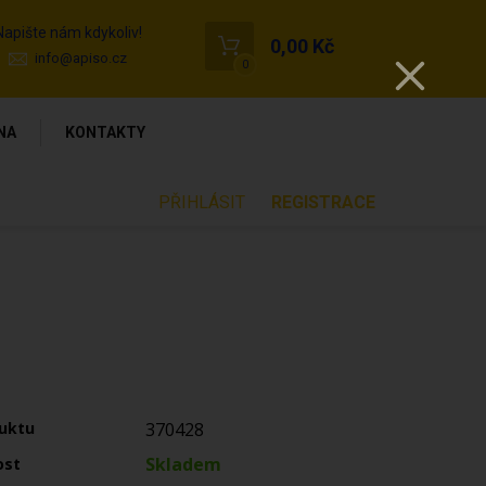
Napište nám kdykoliv!
0,00 Kč
info@apiso.cz
0
NA
KONTAKTY
PŘIHLÁSIT
REGISTRACE
uktu
370428
Skladem
ost