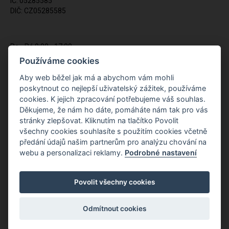
IČ: 05285585
DIČ: CZ05285585
Po - Pá 9:00 - 17:00
(12:00 - 12:30 pauza)
Používáme cookies
721 428 557
Aby web běžel jak má a abychom vám mohli
poskytnout co nejlepší uživatelský zážitek, používáme
Napište nám kdykoliv!
cookies. K jejich zpracování potřebujeme váš souhlas.
info@apiso.cz
Děkujeme, že nám ho dáte, pomáháte nám tak pro vás
stránky zlepšovat. Kliknutím na tlačítko Povolit
všechny cookies souhlasíte s použitím cookies včetně
předání údajů našim partnerům pro analýzu chování na
webu a personalizaci reklamy.
Podrobné nastavení
Povolit všechny cookies
Odmítnout cookies
Copyright © Novy Web s.r.o. 2026