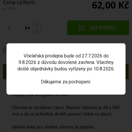
Cena celkem:
62,00 Kč
vč. DPH
ks
Dotaz na produkt
Včelařská prodejna bude od 27.7.2026 do
9.8.2026 z důvodu dovolené zavřena. Všechny
došlé objednávky budou vyřízeny po 10.8.2026.
Popis
Děkujeme za pochopení.
Zábrana proti myším
se vkládá do česna pro zabránění
vstupu myší a rejskům do úlu.
Zábrana je vyrobena z kovu. Rozměr zábrany je 42 x 500
mm a dá se pohodlně zkrátit pomocí nůžek na plech.
Ideální doba pro vložení zábrany je podzim.