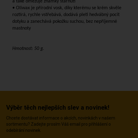
a také omezuje známky stárnutí
• Oliwax je přírodní vosk, díky kterému se krém skvěle
roztírá, rychle vstřebává, dodává pleti hedvábný pocit
dotyku a zanechává pokožku suchou, bez nepříjemné
mastnoty
Hmotnost: 50 g.
Výběr těch nejlepších slev a novinek!
Chcete dostávat informace o akcích, novinkách v našem
sortimentu? Zadejte prosím Váš email pro přihlášení o
odebírání novinek.