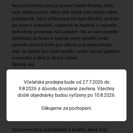
Na tomto krému jsme pracovali hodně dlouhou dobu,
najít ideální poměr všech pěti složek totiž nebylo vůbec
jednoduché. Jejich přítomnost ale byla důležitá, protože
jak jsme si vyzkoušeli, vzájemně se doplňují a naprosto
fantasticky prospívají naší pokožce. Vše se nám povedlo
dotáhnout do finále a nakonec jsme vytvořili tento
opravdu výtečný krém pro citlivou a problematickou
pleť. Je vhodný pro časté použití, rychle navrací pokožce
rovnováhu a dává ji zdravý vzhled.
Šípkový olej
Tuto málo známou složku jsme zde použili pro
Včelařská prodejna bude od 27.7.2026 do
hloubkovou výživu. Obsahuje hodně vitamínu C a obecně
9.8.2026 z důvodu dovolené zavřena. Všechny
pomáhá posilovat imunitu. Výrazně napomáhá ke
došlé objednávky budou vyřízeny po 10.8.2026.
zklidnění podrážděné pleti, reguluje tvorbu mazu a
zvyšuje elasticitu kůže.
Děkujeme za pochopení.
Hroznový olej
Významný zdroj antioxidantů a kyselin, které mají