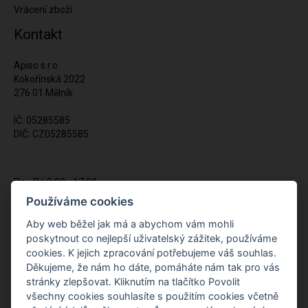
Vrácení zboží
Kontakt
Apiso s.r.o.
Kokořínská 2022
276 01 Mělník
IČ: 05285585
DIČ: CZ05285585
Po - Pá 9:00 - 17:00
(12:00 - 12:30 pauza)
Používáme cookies
721 428 557
Aby web běžel jak má a abychom vám mohli
poskytnout co nejlepší uživatelský zážitek, používáme
Napište nám kdykoliv!
cookies. K jejich zpracování potřebujeme váš souhlas.
info@apiso.cz
Děkujeme, že nám ho dáte, pomáháte nám tak pro vás
stránky zlepšovat. Kliknutím na tlačítko Povolit
všechny cookies souhlasíte s použitím cookies včetně