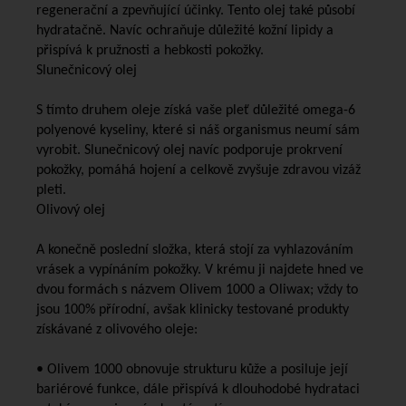
regenerační a zpevňující účinky. Tento olej také působí
hydratačně. Navíc ochraňuje důležité kožní lipidy a
přispívá k pružnosti a hebkosti pokožky.
Slunečnicový olej
S tímto druhem oleje získá vaše pleť důležité omega-6
polyenové kyseliny, které si náš organismus neumí sám
vyrobit. Slunečnicový olej navíc podporuje prokrvení
pokožky, pomáhá hojení a celkově zvyšuje zdravou vizáž
pleti.
Olivový olej
A konečně poslední složka, která stojí za vyhlazováním
vrásek a vypínáním pokožky. V krému ji najdete hned ve
dvou formách s názvem Olivem 1000 a Oliwax; vždy to
jsou 100% přírodní, avšak klinicky testované produkty
získávané z olivového oleje:
• Olivem 1000 obnovuje strukturu kůže a posiluje její
bariérové funkce, dále přispívá k dlouhodobé hydrataci