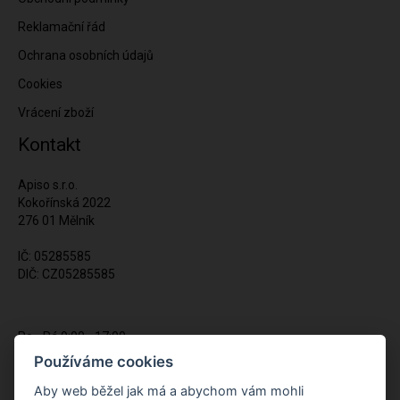
Reklamační řád
Ochrana osobních údajů
Cookies
Vrácení zboží
Kontakt
Apiso s.r.o.
Kokořínská 2022
276 01 Mělník
IČ: 05285585
DIČ: CZ05285585
Po - Pá 9:00 - 17:00
(12:00 - 12:30 pauza)
Používáme cookies
721 428 557
Aby web běžel jak má a abychom vám mohli