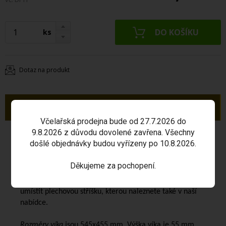
ks
Dotaz na produkt
Popis
Včelařská prodejna bude od 27.7.2026 do
9.8.2026 z důvodu dovolené zavřena. Všechny
Víko palubkové
je určeno pro nástavkové úly Langstroth
došlé objednávky budou vyřízeny po 10.8.2026.
2/3 a je vyrobeno z palubek. Víko je nezateplené, ale na
zimní období do něj lze vložit vhodnou uteplivku.
Děkujeme za pochopení.
Víko doporučejeme opatřit vhodným nátěrem a na víko
umístit plechovou stříšku, kterou naleznete také v naší
nabídce.
Rozměry víka
jsou 545x455 mm. Výška víka je 55 mm.