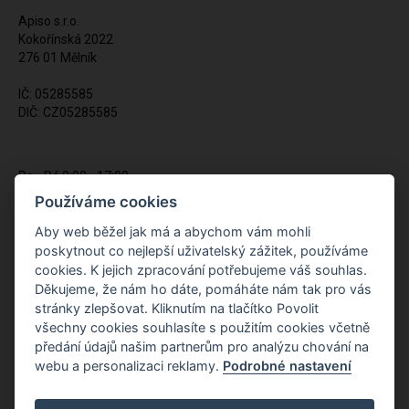
Apiso s.r.o.
Kokořínská 2022
276 01 Mělník
IČ: 05285585
DIČ: CZ05285585
Po - Pá 9:00 - 17:00
(12:00 - 12:30 pauza)
Používáme cookies
721 428 557
Aby web běžel jak má a abychom vám mohli
poskytnout co nejlepší uživatelský zážitek, používáme
Napište nám kdykoliv!
cookies. K jejich zpracování potřebujeme váš souhlas.
info@apiso.cz
Děkujeme, že nám ho dáte, pomáháte nám tak pro vás
stránky zlepšovat. Kliknutím na tlačítko Povolit
všechny cookies souhlasíte s použitím cookies včetně
předání údajů našim partnerům pro analýzu chování na
webu a personalizaci reklamy.
Podrobné nastavení