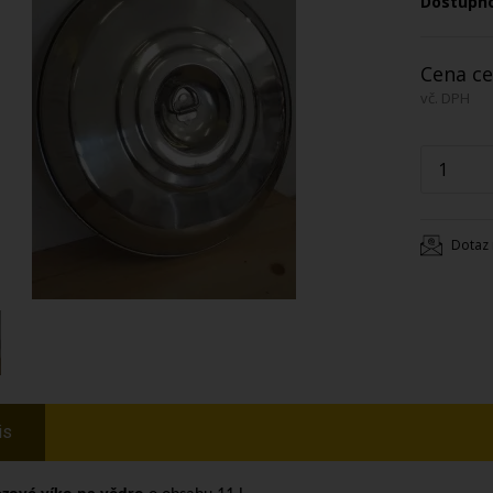
Dostupn
Cena ce
vč. DPH
Dotaz 
is