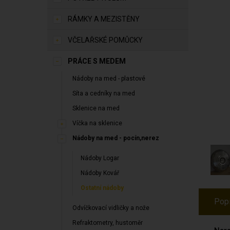
RÁMKY A MEZISTĚNY
VČELAŘSKÉ POMŮCKY
PRÁCE S MEDEM
Nádoby na med - plastové
Síta a cedníky na med
Sklenice na med
Víčka na sklenice
Nádoby na med - pocín,nerez
Nádoby Logar
Nádoby Kovář
Ostatní nádoby
Pop
Odvíčkovací vidličky a nože
Refraktometry, hustoměr