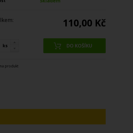
Skladem
ost
lkem:
110,00 Kč
ks
na produkt