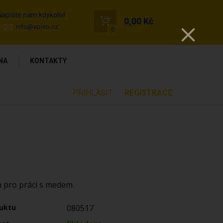
Napište nám kdykoliv!
0,00 Kč
info@apiso.cz
0
NA
KONTAKTY
PŘIHLÁSIT
REGISTRACE
pro práci s medem.
uktu
080517