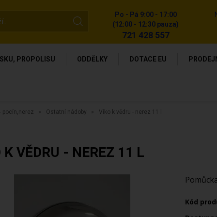
Po - Pá 9:00 - 17:00
(12:00 - 12:30 pauza)
721 428 557
SKU, PROPOLISU
ODDĚLKY
DOTACE EU
PRODEJ
 pocín,nerez
Ostatní nádoby
Víko k vědru - nerez 11 l
 K VĚDRU - NEREZ 11 L
Pomůcka 
Kód prod