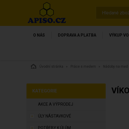
O NÁS
DOPRAVA A PLATBA
VÝKUP VO
Úvodní stránka
Práce s medem
Nádoby na med -
VÍKO
KATEGORIE
AKCE A VÝPRODEJ
ÚLY NÁSTAVKOVÉ
POTŘEBY K ÚLŮM