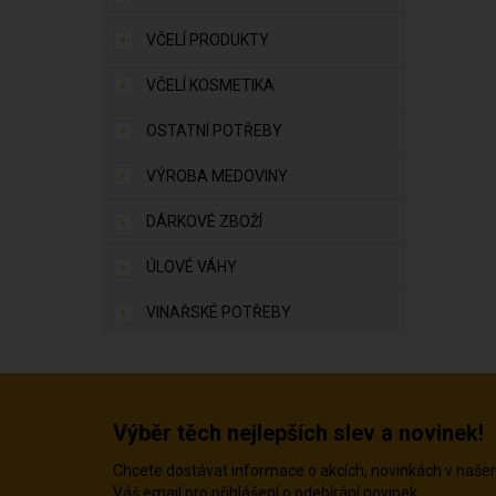
VČELÍ PRODUKTY
VČELÍ KOSMETIKA
OSTATNÍ POTŘEBY
VÝROBA MEDOVINY
DÁRKOVÉ ZBOŽÍ
ÚLOVÉ VÁHY
VINAŘSKÉ POTŘEBY
Výběr těch nejlepších slev a novinek!
Chcete dostávat informace o akcích, novinkách v naš
Váš email pro přihlášení o odebírání novinek.