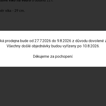
zové víko na vědro
o obsahu 11 l.
ěr víka - 29 cm.
ká prodejna bude od 27.7.2026 do 9.8.2026 z důvodu dovolené 
Všechny došlé objednávky budou vyřízeny po 10.8.2026.
Děkujeme za pochopení.