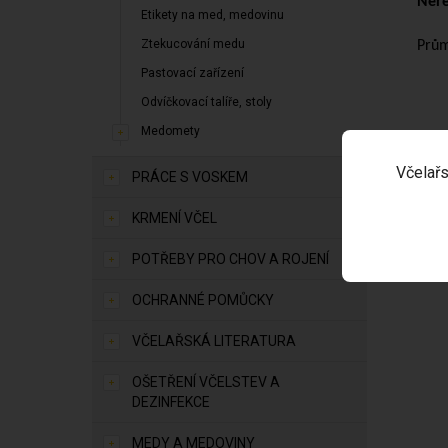
Nere
Etikety na med, medovinu
Ztekucování medu
Prům
Pastovací zařízení
Odvíčkovací talíře, stoly
Medomety
Včelařs
PRÁCE S VOSKEM
KRMENÍ VČEL
POTŘEBY PRO CHOV A ROJENÍ
OCHRANNÉ POMŮCKY
VČELAŘSKÁ LITERATURA
OŠETŘENÍ VČELSTEV A
DEZINFEKCE
MEDY A MEDOVINY