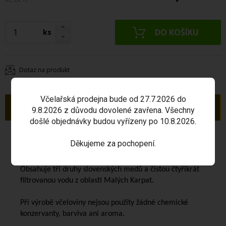
ks
Dotaz na produkt
Včelařská prodejna bude od 27.7.2026 do
Popis
9.8.2026 z důvodu dovolené zavřena. Všechny
došlé objednávky budou vyřízeny po 10.8.2026.
Včelovina originál
je speciální druh medoviny, která
Děkujeme za pochopení.
kvasí při nízkých teplotách okolo 17°C.
Obsahuje tři druhy slovenských medů a čistou čtyřikrát
filtrovanou vodu z oblasti Malých Karpat.
Při výrobě včeloviny nejsou použity žádné chemické
konzervanty, barviva ani aroma.