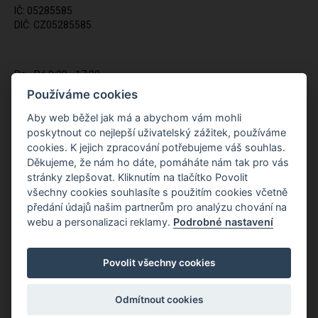
IČ: 05285585
DIČ: CZ05285585
Po - Pá 9:00 - 17:00
(12:00 - 12:30 pauza)
Používáme cookies
721 428 557
Aby web běžel jak má a abychom vám mohli
poskytnout co nejlepší uživatelský zážitek, používáme
Napište nám kdykoliv!
cookies. K jejich zpracování potřebujeme váš souhlas.
info@apiso.cz
Děkujeme, že nám ho dáte, pomáháte nám tak pro vás
stránky zlepšovat. Kliknutím na tlačítko Povolit
všechny cookies souhlasíte s použitím cookies včetně
předání údajů našim partnerům pro analýzu chování na
webu a personalizaci reklamy.
Podrobné nastavení
Povolit všechny cookies
Odmítnout cookies
Copyright © Novy Web s.r.o. 2026