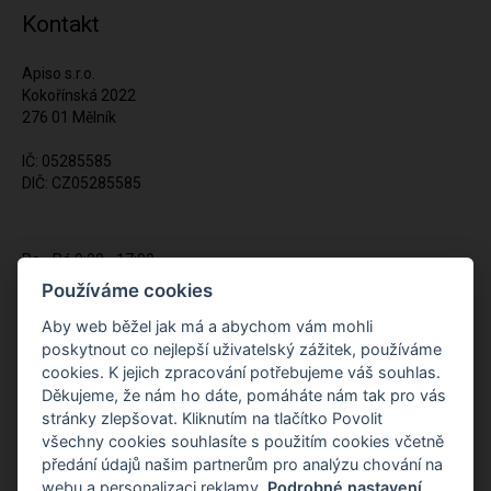
Kontakt
Apiso s.r.o.
Kokořínská 2022
276 01 Mělník
IČ: 05285585
DIČ: CZ05285585
Po - Pá 9:00 - 17:00
(12:00 - 12:30 pauza)
Používáme cookies
721 428 557
Aby web běžel jak má a abychom vám mohli
poskytnout co nejlepší uživatelský zážitek, používáme
Napište nám kdykoliv!
cookies. K jejich zpracování potřebujeme váš souhlas.
info@apiso.cz
Děkujeme, že nám ho dáte, pomáháte nám tak pro vás
stránky zlepšovat. Kliknutím na tlačítko Povolit
všechny cookies souhlasíte s použitím cookies včetně
předání údajů našim partnerům pro analýzu chování na
webu a personalizaci reklamy.
Podrobné nastavení