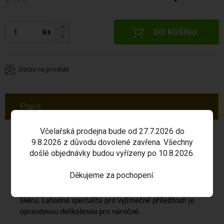
ks
Dotaz na produkt
Popis
Včelařská prodejna bude od 27.7.2026 do
Včelovina Barrique
je medovina vyrobená podle
9.8.2026 z důvodu dovolené zavřena. Všechny
originální receptury ze třech druhů slovenského medu.
došlé objednávky budou vyřízeny po 10.8.2026.
V barikových sudech z amerického dubu dozrávala více
Děkujeme za pochopení.
jak 3 roky (40 měsíců), díky čemu přináší explozi chuti s
náznakem čokolády, vanilky, pralinek, sušeného ovoce a
likéru. Lahodná specialita pro vyjimečné příležitosti je
opravdovou delikatesou pro náročné.