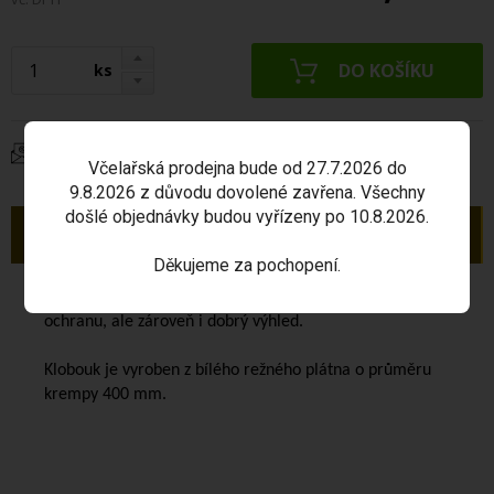
ks
Dotaz na produkt
Včelařská prodejna bude od 27.7.2026 do
9.8.2026 z důvodu dovolené zavřena. Všechny
došlé objednávky budou vyřízeny po 10.8.2026.
Popis
Děkujeme za pochopení.
Včelařský klobouk se závojem
zajišťuje dokonalou
ochranu, ale zároveň i dobrý výhled.
Klobouk je vyroben z bílého režného plátna o průměru
krempy 400 mm.