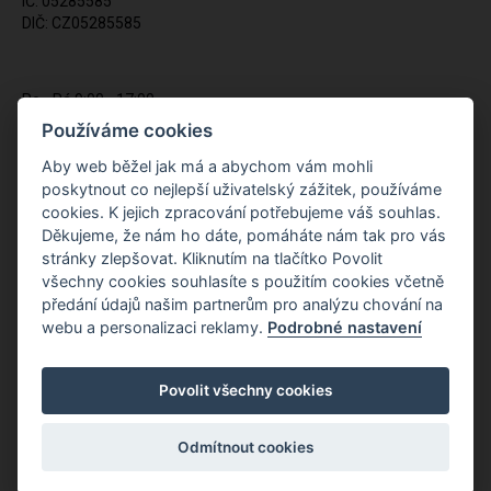
IČ: 05285585
DIČ: CZ05285585
Po - Pá 9:00 - 17:00
(12:00 - 12:30 pauza)
Používáme cookies
721 428 557
Aby web běžel jak má a abychom vám mohli
poskytnout co nejlepší uživatelský zážitek, používáme
Napište nám kdykoliv!
cookies. K jejich zpracování potřebujeme váš souhlas.
info@apiso.cz
Děkujeme, že nám ho dáte, pomáháte nám tak pro vás
stránky zlepšovat. Kliknutím na tlačítko Povolit
všechny cookies souhlasíte s použitím cookies včetně
předání údajů našim partnerům pro analýzu chování na
webu a personalizaci reklamy.
Podrobné nastavení
Povolit všechny cookies
Odmítnout cookies
Copyright © Novy Web s.r.o. 2026