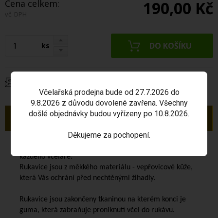
Cena celkem:
190,00 Kč
vč. DPH
ks
Dotaz na produkt
Včelařská prodejna bude od 27.7.2026 do
9.8.2026 z důvodu dovolené zavřena. Všechny
došlé objednávky budou vyřízeny po 10.8.2026.
Popis
Děkujeme za pochopení.
Včelařské rukavice
jsou součástí ochranného vybavení
každého včelaře.
Rukavice jsou z měkkého materiálu - vepřovicové kůže,
která Vás ochrání před nechtěnými žihadly.
Rukavice jsou zakončeny tkaninou na kterém konci je
guma, která zabraňuje proniknutí včel do rukávu.