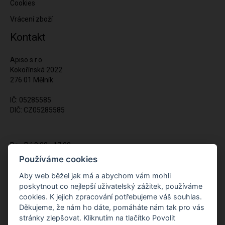
Cookies
Vrácení zboží
Kontakt
Apiso s.r.o.
Kokořínská 2022
276 01 Mělník
IČ: 05285585
DIČ: CZ05285585
Po - Pá 9:00 - 17:00
(12:00 - 12:30 pauza)
Používáme cookies
721 428 557
Aby web běžel jak má a abychom vám mohli
poskytnout co nejlepší uživatelský zážitek, používáme
Napište nám kdykoliv!
cookies. K jejich zpracování potřebujeme váš souhlas.
info@apiso.cz
Děkujeme, že nám ho dáte, pomáháte nám tak pro vás
stránky zlepšovat. Kliknutím na tlačítko Povolit