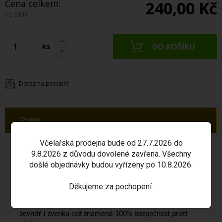
Cena celkem:
240,00 Kč
vč. DPH
ks
Dotaz na produkt
Popis
Včelařská prodejna bude od 27.7.2026 do
Speciální včelařské rukavice
jsou určeny pro oblasti s
9.8.2026 z důvodu dovolené zavřena. Všechny
vyšší teplotou s prodyšnými rukávy se síťovinou.
došlé objednávky budou vyřízeny po 10.8.2026.
Vyrobené jsou ze speciálně navrženého lehkého
Děkujeme za pochopení.
polyurytanového materiálu opatřeného polyesterovou
síťovinou
zevnitř i zvenku což znamená 100% bezpečnost proti