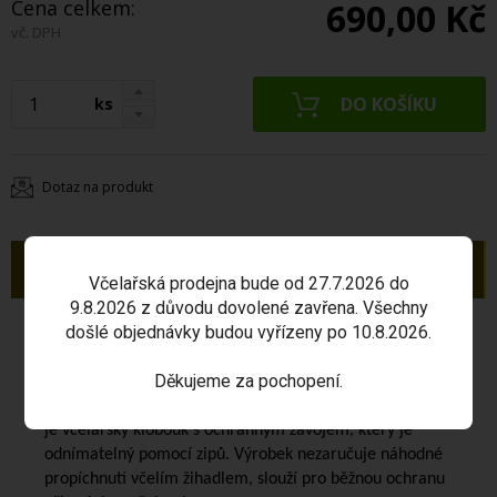
Cena celkem:
690,00 Kč
vč. DPH
ks
Dotaz na produkt
Popis
Včelařská prodejna bude od 27.7.2026 do
9.8.2026 z důvodu dovolené zavřena. Všechny
došlé objednávky budou vyřízeny po 10.8.2026.
Včelařská bunda s kloboukem č. 60
je určena pro
přiměřenou ochranu osob při práci se včelami. Bunda
Děkujeme za pochopení.
má rukávy a spodní okraj bundy opatřeny gumou k
zamezení vniknutí včel. Bunda je na zip. Součástí bundy
je včelařský klobouk s ochranným závojem, který je
odnímatelný pomocí zipů. Výrobek nezaručuje náhodné
propíchnutí včelím žihadlem, slouží pro běžnou ochranu