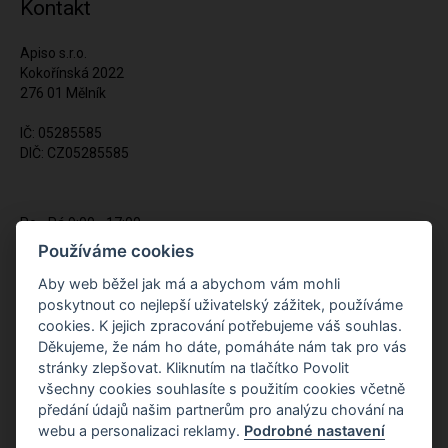
Kontakt
Apiso s.r.o.
Kokořínská 2022
276 01 Mělník
IČ: 05285585
DIČ: CZ05285585
Po - Pá 9:00 - 17:00
(12:00 - 12:30 pauza)
Používáme cookies
721 428 557
Aby web běžel jak má a abychom vám mohli
poskytnout co nejlepší uživatelský zážitek, používáme
Napište nám kdykoliv!
cookies. K jejich zpracování potřebujeme váš souhlas.
info@apiso.cz
Děkujeme, že nám ho dáte, pomáháte nám tak pro vás
stránky zlepšovat. Kliknutím na tlačítko Povolit
všechny cookies souhlasíte s použitím cookies včetně
předání údajů našim partnerům pro analýzu chování na
webu a personalizaci reklamy.
Podrobné nastavení