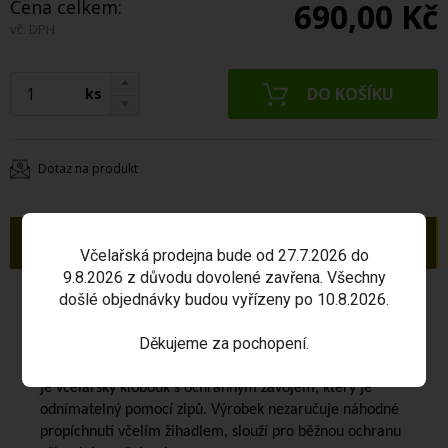
Cena celkem:
690,00 Kč
vč. DPH
ks
Dotaz na produkt
Popis
Včelařská prodejna bude od 27.7.2026 do
9.8.2026 z důvodu dovolené zavřena. Všechny
došlé objednávky budou vyřízeny po 10.8.2026.
Včelařská bunda s kloboukem č. 54
je určena pro
přiměřenou ochranu osob při práci se včelami. Bunda
Děkujeme za pochopení.
má rukávy a spodní okraj bundy opatřeny gumou k
zamezení vniknutí včel. Bunda je na zip. Součástí bundy
je včelařský klobouk s ochranným závojem, který je
odnímatelný pomocí zipů. Výrobek nezaručuje náhodné
propíchnutí včelím žihadlem, slouží pro běžnou ochranu