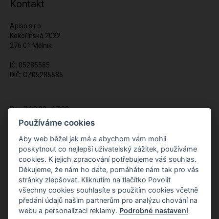
Kontakt
Apiso s.r.o.
Kokořínská 2022
276 01 Mělník
IČ: 05285585
DIČ: CZ05285585
Po - Pá 9:00 - 17:00
(12:00 - 12:30 pauza)
Používáme cookies
721 428 557
Aby web běžel jak má a abychom vám mohli
poskytnout co nejlepší uživatelský zážitek, používáme
Napište nám kdykoliv!
cookies. K jejich zpracování potřebujeme váš souhlas.
info@apiso.cz
Děkujeme, že nám ho dáte, pomáháte nám tak pro vás
stránky zlepšovat. Kliknutím na tlačítko Povolit
všechny cookies souhlasíte s použitím cookies včetně
předání údajů našim partnerům pro analýzu chování na
webu a personalizaci reklamy.
Podrobné nastavení