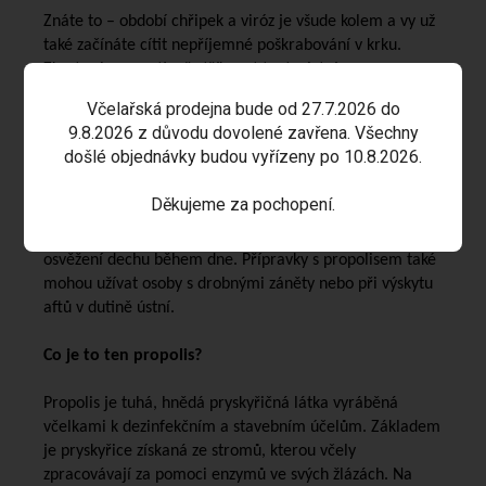
Znáte to – období chřipek a viróz je všude kolem a vy už
také začínáte cítit nepříjemné poškrabování v krku.
Zkuste si preventivně stříknout tento ústní spray s
propolisem. Díky obsaženým antimikrobiálním látkám
Včelařská prodejna bude od 27.7.2026 do
tak pomůže zahnat první příznaky toho, že „na vás něco
9.8.2026 z důvodu dovolené zavřena. Všechny
leze“. Včelám pro ochranu úlu před bakteriemi a
došlé objednávky budou vyřízeny po 10.8.2026.
plísněmi slouží už miliony let!
Děkujeme za pochopení.
Ústní sprej můžete také nosit v kabelce nebo kufříku a
stříknout si kdykoli v případě potřeby pro příjemné
osvěžení dechu během dne. Přípravky s propolisem také
mohou užívat osoby s drobnými záněty nebo při výskytu
aftů v dutině ústní.
Co je to ten propolis?
Propolis je tuhá, hnědá pryskyřičná látka vyráběná
včelkami k dezinfekčním a stavebním účelům. Základem
je pryskyřice získaná ze stromů, kterou včely
zpracovávají za pomoci enzymů ve svých žlázách. Na