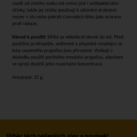
rozdíl od včelího vosku má mimo jiné i antibakteriální
účinky, takže jej včelky používají k utěsnění drobných
mezer v úlu nebo pokrytí cizorodých těles jako ochranu
proti nákaze.
Návod k použití:
Stříká se několikrát denně do úst. Před
použitím protřepejte, sediment a případné vznášející se
kusy usazeného propolisu jsou přirozené. Vznikají v
důsledku použití poctivého množství propolisu, abychom
ve spreji dosáhli jeho maximální koncentrace.
Hmotnost: 25 g.
Výběr těch nejlepších slev a novinek!