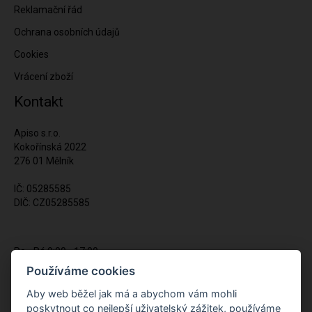
Reklamační řád
Ochrana osobních údajů
Cookies
Vrácení zboží
Kontakt
Apiso s.r.o.
Kokořínská 2022
276 01 Mělník
IČ: 05285585
DIČ: CZ05285585
Po - Pá 9:00 - 17:00
(12:00 - 12:30 pauza)
Používáme cookies
721 428 557
Aby web běžel jak má a abychom vám mohli
poskytnout co nejlepší uživatelský zážitek, používáme