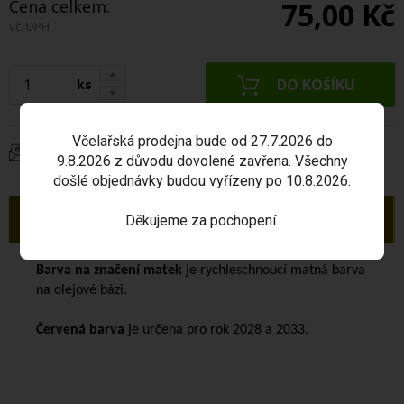
Cena celkem:
75,00 Kč
vč. DPH
ks
Včelařská prodejna bude od 27.7.2026 do
Dotaz na produkt
9.8.2026 z důvodu dovolené zavřena. Všechny
došlé objednávky budou vyřízeny po 10.8.2026.
Popis
Děkujeme za pochopení.
Barva na značení matek
je rychleschnoucí matná barva
na olejové bázi.
Červená barva
je určena pro rok 2028 a 2033.