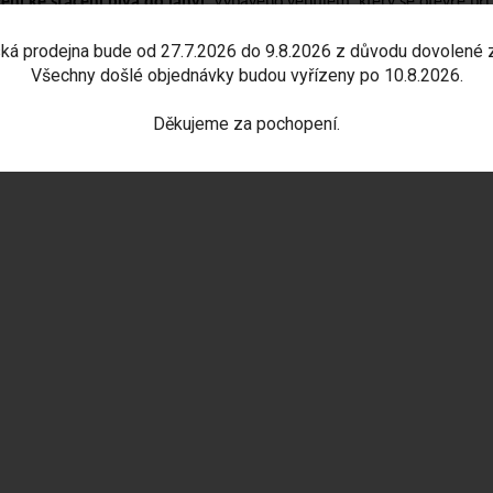
zení ke stáčení piva do láhví.
Vybaveno ventilem, který se otevře při
ká prodejna bude od 27.7.2026 do 9.8.2026 z důvodu dovolené 
ňuje snadné stočení piva do láhve, aniž by došlo k napěněnění piva.
Všechny došlé objednávky budou vyřízeny po 10.8.2026.
Děkujeme za pochopení.