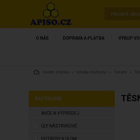
O NÁS
DOPRAVA A PLATBA
VÝKUP VO
Úvodní stránka
Výroba medoviny
Ostatní
Tě
TĚS
KATEGORIE
AKCE A VÝPRODEJ
ÚLY NÁSTAVKOVÉ
POTŘEBY K ÚLŮM