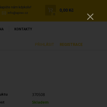
Napište nám kdykoliv!
0,00 Kč
info@apiso.cz
0
NA
KONTAKTY
PŘIHLÁSIT
REGISTRACE
uktu
370508
Skladem
ost