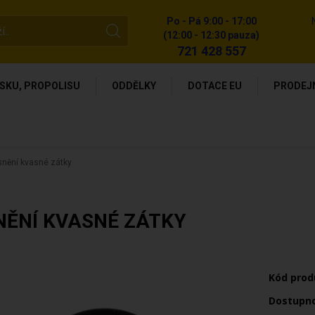
Po - Pá 9:00 - 17:00
(12:00 - 12:30 pauza)
721 428 557
SKU, PROPOLISU
ODDĚLKY
DOTACE EU
PRODEJ
snění kvasné zátky
NĚNÍ KVASNÉ ZÁTKY
Kód prod
Dostupn