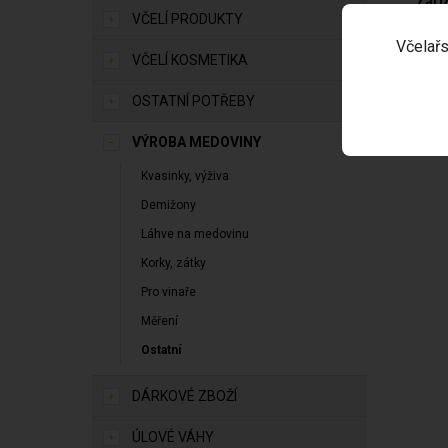
Zaří
VČELÍ PRODUKTY
Včelařs
Umož
VČELÍ KOSMETIKA
OSTATNÍ POTŘEBY
VÝROBA MEDOVINY
Kvasinky, výživa
Demižony
Láhve na medovinu
Korky, zátky
Pro vinaře
Měření
Ostatní
DÁRKOVÉ ZBOŽÍ
ÚLOVÉ VÁHY