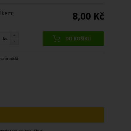
lkem:
8,00 Kč
ks
na produkt