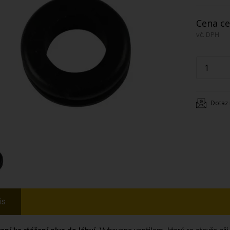
Cena ce
vč. DPH
Dotaz 
is