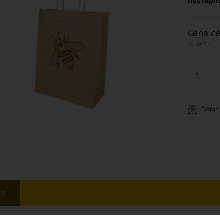
Dostupn
Cena ce
vč. DPH
Dotaz 
is