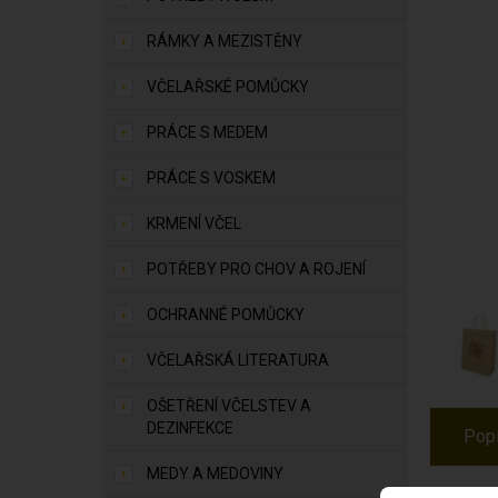
RÁMKY A MEZISTĚNY
VČELAŘSKÉ POMŮCKY
PRÁCE S MEDEM
PRÁCE S VOSKEM
KRMENÍ VČEL
POTŘEBY PRO CHOV A ROJENÍ
OCHRANNÉ POMŮCKY
VČELAŘSKÁ LITERATURA
OŠETŘENÍ VČELSTEV A
DEZINFEKCE
Pop
MEDY A MEDOVINY