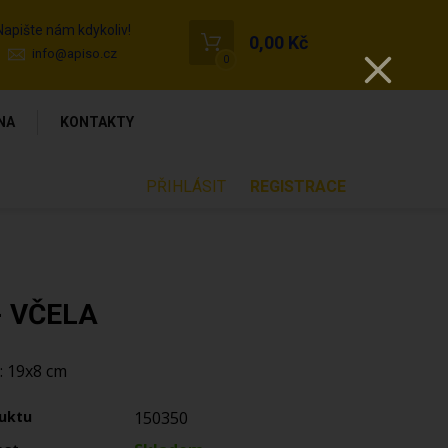
Napište nám kdykoliv!
0,00 Kč
info@apiso.cz
0
NA
KONTAKTY
PŘIHLÁSIT
REGISTRACE
- VČELA
 19x8 cm
uktu
150350