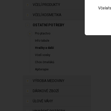
Tašk
VČELÍ PRODUKTY
Včelařs
Rozm
VČELÍ KOSMETIKA
OSTATNÍ POTŘEBY
Pro ptactvo
Info tabule
Hračky a další
Včelí vosky
Chov čmeláků
Apiterapie
VÝROBA MEDOVINY
DÁRKOVÉ ZBOŽÍ
ÚLOVÉ VÁHY