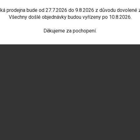
a papírová dárková s motivem včely.
ká prodejna bude od 27.7.2026 do 9.8.2026 z důvodu dovolené 
ěry: 19x21 cm.
Všechny došlé objednávky budou vyřízeny po 10.8.2026.
Děkujeme za pochopení.