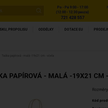
Po - Pá 9:00 - 17:00
(12:00 - 12:30 pauza)
721 428 557
SKU, PROPOLISU
ODDĚLKY
DOTACE EU
PRODEJ
Taška papírová - malá -19x21 cm - včela
KA PAPÍROVÁ - MALÁ -19X21 CM 
Rozměry:
Kód prod