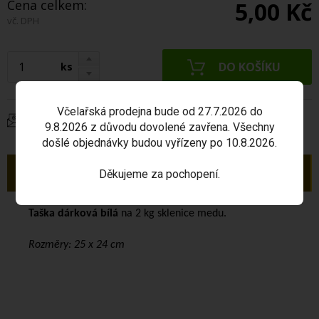
Cena celkem:
5,00 Kč
vč. DPH
ks
Včelařská prodejna bude od 27.7.2026 do
Dotaz na produkt
9.8.2026 z důvodu dovolené zavřena. Všechny
došlé objednávky budou vyřízeny po 10.8.2026.
Popis
Děkujeme za pochopení.
Taška dárková bílá
na 2 kg sklenice medu.
Rozměry: 25 x 24 cm