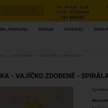
Po - Pá 9:00 - 17:00
(12:00 - 12:30 pauza)
721 428 557
SKU, PROPOLISU
ODDĚLKY
DOTACE EU
PRODEJ
osku
Svíčky odlévané
Svíčka - Vajíčko zdobené - spirála
KA - VAJÍČKO ZDOBENÉ - SPIRÁL
Vyrobeno
Kód prod