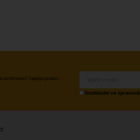
em sortimentu? Zadejte prosím
Souhlasím se
zpracová
t