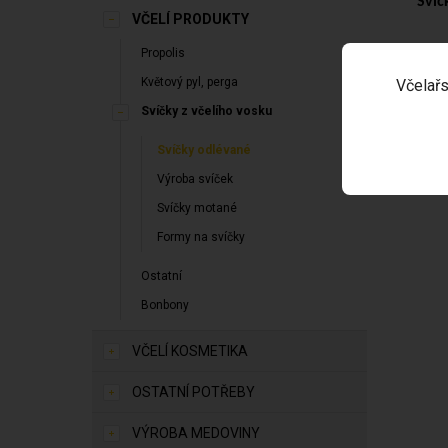
Svíč
VČELÍ PRODUKTY
Propolis
Květový pyl, perga
Včelařs
Svíčky z včelího vosku
Svíčky odlévané
Výroba svíček
Svíčky motané
Formy na svíčky
Ostatní
Bonbony
VČELÍ KOSMETIKA
OSTATNÍ POTŘEBY
VÝROBA MEDOVINY