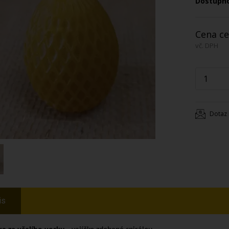
Dostupn
Cena ce
vč. DPH
Dotaz 
is