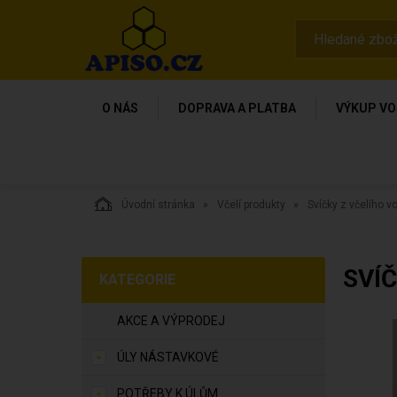
O NÁS
DOPRAVA A PLATBA
VÝKUP VO
Úvodní stránka
Včelí produkty
Svíčky z včelího v
SVÍČ
KATEGORIE
AKCE A VÝPRODEJ
ÚLY NÁSTAVKOVÉ
POTŘEBY K ÚLŮM