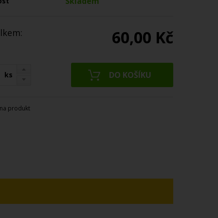
Skladem
ost
lkem:
60,00 Kč
ks
na produkt