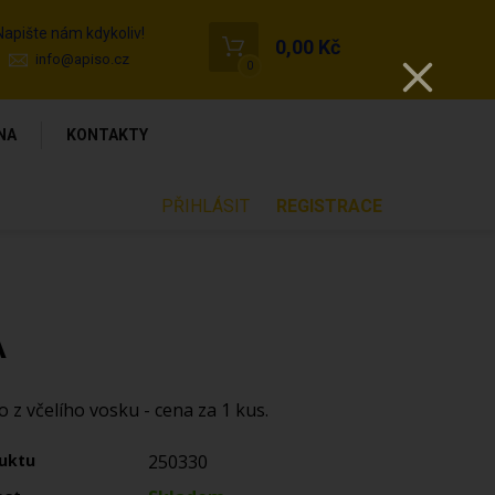
Napište nám kdykoliv!
0,00 Kč
info@apiso.cz
0
NA
KONTAKTY
PŘIHLÁSIT
REGISTRACE
A
 z včelího vosku - cena za 1 kus.
uktu
250330