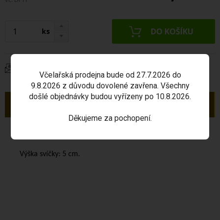
ks
Dotaz na produkt
Včelařská prodejna bude od 27.7.2026 do
9.8.2026 z důvodu dovolené zavřena. Všechny
došlé objednávky budou vyřízeny po 10.8.2026.
Popis
Děkujeme za pochopení.
Svíčka ze včelího vosku -
Růže - koule
.
Výška svíčky: 5 cm.