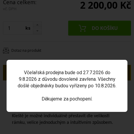
Cena celkem:
2 200,00 Kč
vč. DPH
ks
Dotaz na produkt
Popis
Včelařská prodejna bude od 27.7.2026 do
9.8.2026 z důvodu dovolené zavřena. Všechny
došlé objednávky budou vyřízeny po 10.8.2026.
Stavitelné kleště na rámky
slouží k pohodlnému a
bezpečnému zavádění rámků do vyvařovací lázně
Děkujeme za pochopení.
mobilního kotle na tavení vosku.
Kleště je možné individuálně přestavit dle velikosti
rámku, velice jednoduchým a intuitivním způsobem.