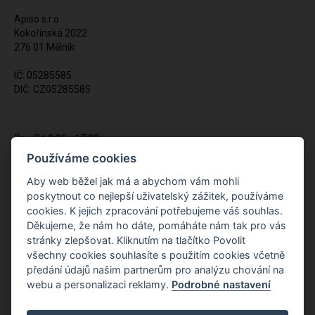
Apiso s.r.o.
Kokořínská 2022
276 01 Mělník
IČ: 05285585
DIČ: CZ05285585
Po - Pá 9:00 - 17:00
(12:00 - 12:30 pauza)
Používáme cookies
721 428 557
Aby web běžel jak má a abychom vám mohli
poskytnout co nejlepší uživatelský zážitek, používáme
Napište nám kdykoliv!
cookies. K jejich zpracování potřebujeme váš souhlas.
info@apiso.cz
Děkujeme, že nám ho dáte, pomáháte nám tak pro vás
stránky zlepšovat. Kliknutím na tlačítko Povolit
všechny cookies souhlasíte s použitím cookies včetně
předání údajů našim partnerům pro analýzu chování na
webu a personalizaci reklamy.
Podrobné nastavení