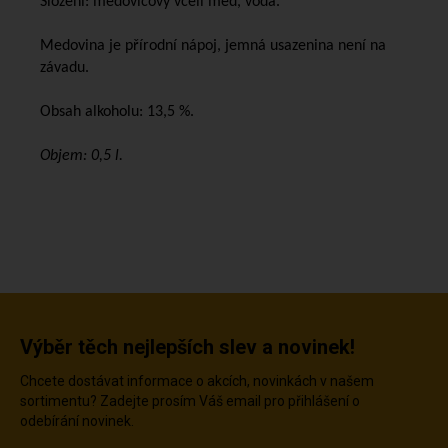
Složení: medovicový včelí med, voda.
Medovina je přírodní nápoj, jemná usazenina není na
závadu.
Obsah alkoholu: 13,5 %.
Objem: 0,5 l.
Výběr těch nejlepších slev a novinek!
Chcete dostávat informace o akcích, novinkách v našem
sortimentu? Zadejte prosím Váš email pro přihlášení o
odebírání novinek.