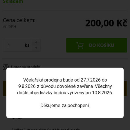
Skladem
Cena celkem:
200,00 Kč
vč. DPH
ks
Dotaz na produkt
Včelařská prodejna bude od 27.7.2026 do
9.8.2026 z důvodu dovolené zavřena. Všechny
Popis
došlé objednávky budou vyřízeny po 10.8.2026.
Staroslovanská medovina tmavá
Děkujeme za pochopení.
je čistá přírodní
medovina podle originální receptury z medovicového
medu.