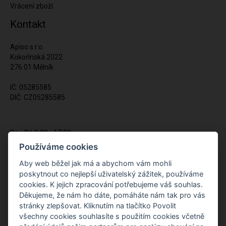
Vrácení zboží
Kontakt
Apiso s.r.o.
Kokořínská 2022
276 01 Mělník
IČ: 05285585
DIČ: CZ05285585
Po - Pá 9:00 - 17:00
(12:00 - 12:30 pauza)
Používáme cookies
721 428 557
Aby web běžel jak má a abychom vám mohli
poskytnout co nejlepší uživatelský zážitek, používáme
Napište nám kdykoliv!
cookies. K jejich zpracování potřebujeme váš souhlas.
info@apiso.cz
Děkujeme, že nám ho dáte, pomáháte nám tak pro vás
stránky zlepšovat. Kliknutím na tlačítko Povolit
všechny cookies souhlasíte s použitím cookies včetně