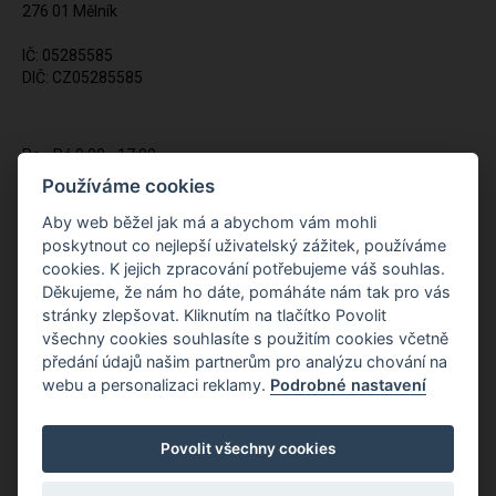
276 01 Mělník
IČ: 05285585
DIČ: CZ05285585
Po - Pá 9:00 - 17:00
(12:00 - 12:30 pauza)
Používáme cookies
721 428 557
Aby web běžel jak má a abychom vám mohli
poskytnout co nejlepší uživatelský zážitek, používáme
Napište nám kdykoliv!
cookies. K jejich zpracování potřebujeme váš souhlas.
info@apiso.cz
Děkujeme, že nám ho dáte, pomáháte nám tak pro vás
stránky zlepšovat. Kliknutím na tlačítko Povolit
všechny cookies souhlasíte s použitím cookies včetně
předání údajů našim partnerům pro analýzu chování na
webu a personalizaci reklamy.
Podrobné nastavení
Povolit všechny cookies