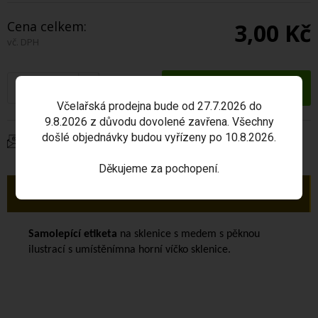
Cena celkem:
3,00 Kč
vč. DPH
ks
Včelařská prodejna bude od 27.7.2026 do
9.8.2026 z důvodu dovolené zavřena. Všechny
došlé objednávky budou vyřízeny po 10.8.2026.
Dotaz na produkt
Děkujeme za pochopení.
Popis
Samolepící etiketa
na sklenice s medem s pěknou
ilustrací s umístěnímna horní víčko sklenice.