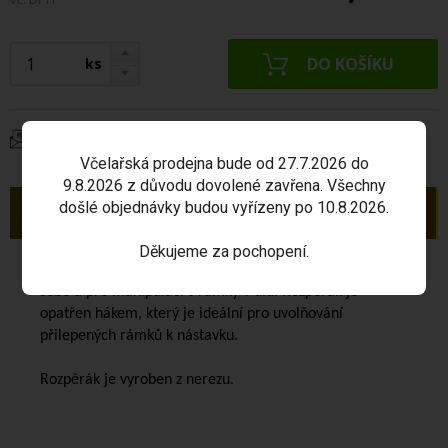
ks
Dotaz na produkt
Včelařská prodejna bude od 27.7.2026 do
9.8.2026 z důvodu dovolené zavřena. Všechny
došlé objednávky budou vyřízeny po 10.8.2026.
Popis
Děkujeme za pochopení.
Rozpěrák nerez oranžový
slouží k oddělení rámků od
sebe a pro manipulaci s rámky v úlu. Rozpěrák je
opatřen hákem, který je ideální pro uvolňování
přilepených rámků k nástavku.
Rozpěrák je vyroben z nerezu.