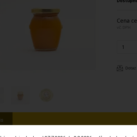
Dostupn
Cena ce
vč. DPH
Dotaz 
is