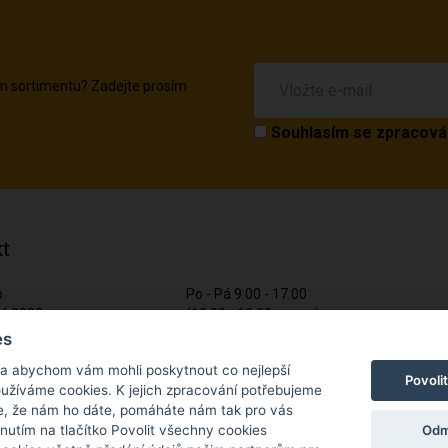
em sortimentu? Zadejte prosím
Souhlasím se
zpracová
t
o.
Po - Pá 9:00 - 17:00
ká 2022
(12:00 - 12:30 pauza)
lník
es
721 428 557
 a abychom vám mohli poskytnout co nejlepší
5585
Povoli
Napište nám kdykoliv!
používáme cookies. K jejich zpracování potřebujeme
5285585
e, že nám ho dáte, pomáháte nám tak pro vás
info@apiso.cz
Odm
knutím na tlačítko Povolit všechny cookies