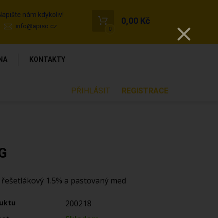
Napište nám kdykoliv!
0,00 Kč
info@apiso.cz
0
NA
KONTAKTY
PŘIHLÁSIT
REGISTRACE
G
 řešetlákový 1.5% a pastovaný med
uktu
200218