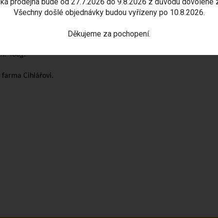
ká prodejna bude od 27.7.2026 do 9.8.2026 z důvodu dovolené 
binace
extraktu rakytníku řešetlákového
(Hippophae rhamnoides) o
Všechny došlé objednávky budou vyřízeny po 10.8.2026.
ý obsah vitaminu C a výbornou chuť.
Děkujeme za pochopení.
idávejte med do horkého čaje kvůli znehodnocení zdraví prospěšných 
h: 400g.
í farma Cihlářovi.