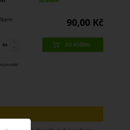
Skladem
ost
lkem:
90,00 Kč
ks
na produkt