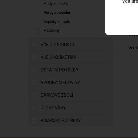
Včelařs
Kom
Medy klasické
velk
Medy speciální
Nepř
Doplňky k medu
Medoviny
Obsa
VČELÍ PRODUKTY
Včel
VČELÍ KOSMETIKA
OSTATNÍ POTŘEBY
VÝROBA MEDOVINY
DÁRKOVÉ ZBOŽÍ
ÚLOVÉ VÁHY
VINAŘSKÉ POTŘEBY