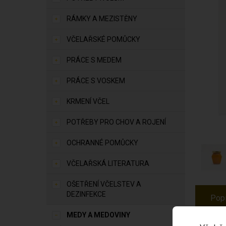
RÁMKY A MEZISTĚNY
VČELAŘSKÉ POMŮCKY
PRÁCE S MEDEM
PRÁCE S VOSKEM
KRMENÍ VČEL
POTŘEBY PRO CHOV A ROJENÍ
OCHRANNÉ POMŮCKY
VČELAŘSKÁ LITERATURA
OŠETŘENÍ VČELSTEV A
DEZINFEKCE
Pop
MEDY A MEDOVINY