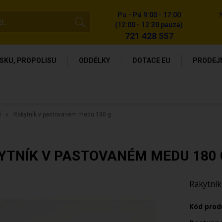
Po - Pá 9:00 - 17:00
(12:00 - 12:30 pauza)
721 428 557
SKU, PROPOLISU
ODDĚLKY
DOTACE EU
PRODEJ
í
Rakytník v pastovaném medu 180 g
YTNÍK V PASTOVANÉM MEDU 180 
Rakytník
Kód prod