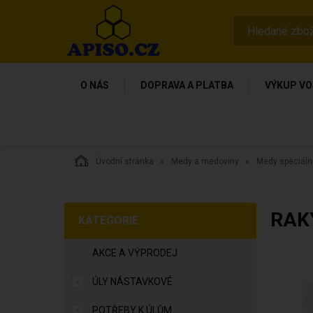
O NÁS
DOPRAVA A PLATBA
VÝKUP VO
Úvodní stránka
Medy a medoviny
Medy speciáln
RAK
KATEGORIE
AKCE A VÝPRODEJ
ÚLY NÁSTAVKOVÉ
POTŘEBY K ÚLŮM