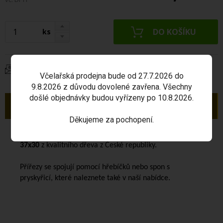
ks
Dotaz na produkt
Včelařská prodejna bude od 27.7.2026 do
9.8.2026 z důvodu dovolené zavřena. Všechny
došlé objednávky budou vyřízeny po 10.8.2026.
Popis
Děkujeme za pochopení.
Balení přířezu obsahuje
50 ks rámků rámkové míry
37x30
z kvalitního dřeva z České republiky.
Přířezy se spojují pomocí hřebíčků nebo spon s
pryskyřicí, které naleznete také v naší nabídce.