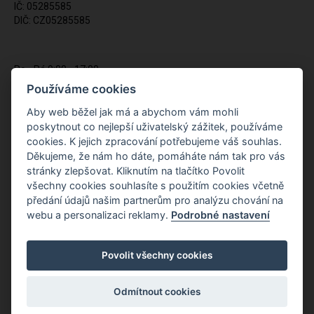
IČ: 05285585
DIČ: CZ05285585
Po - Pá 9:00 - 17:00
(12:00 - 12:30 pauza)
Používáme cookies
721 428 557
Aby web běžel jak má a abychom vám mohli
poskytnout co nejlepší uživatelský zážitek, používáme
Napište nám kdykoliv!
cookies. K jejich zpracování potřebujeme váš souhlas.
info@apiso.cz
Děkujeme, že nám ho dáte, pomáháte nám tak pro vás
stránky zlepšovat. Kliknutím na tlačítko Povolit
všechny cookies souhlasíte s použitím cookies včetně
předání údajů našim partnerům pro analýzu chování na
webu a personalizaci reklamy.
Podrobné nastavení
Povolit všechny cookies
Odmítnout cookies
Copyright © Novy Web s.r.o. 2026