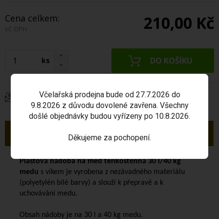
Cena celkem:
210,00 Kč
vč. DPH
ks
Včelařská prodejna bude od 27.7.2026 do
Dotaz na produkt
9.8.2026 z důvodu dovolené zavřena. Všechny
došlé objednávky budou vyřízeny po 10.8.2026.
Popis
Děkujeme za pochopení.
Plastová nádoba na med tenkostěnná 30 l/40 kg
medu
s víkem je vyrobena z nezávadného materiálu
(polyetylén bílé barvy) a slouží k přepravě a k
uchovávání medu.
Obsah nádoby je na 30 l a 40 kg medu.