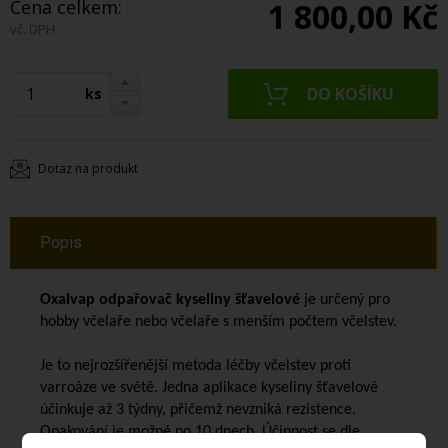
Cena celkem:
1 800,00 Kč
vč. DPH
ks
Dotaz na produkt
Popis
Oxalvap odpařovač kyseliny šťavelové
je určený pro
hobby včelaře nebo včelaře s menším počtem včelstev.
Je to nejrozšířenější metoda léčby včelstev proti
varroáze ve světě. Jedna aplikace kyseliny šťavelové
účinkuje až 3 týdny, přičemž nevzniká rezistence.
Opakování je možné po 10 dnech. Účinnost se dle