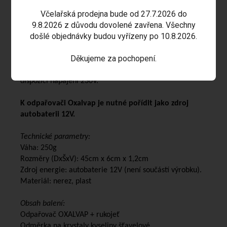
zahraničních studii udává až 95%.
Včelařská prodejna bude od 27.7.2026 do
Verze odpařovače CNC - je vyfrézovaná z jednoho bloku
9.8.2026 z důvodu dovolené zavřena. Všechny
hliníku, je masivnější a vydrží mnohem déle.
došlé objednávky budou vyřízeny po 10.8.2026.
Do verze 3g dáte bez problému 3 gramy, max. 4 gramy.
Děkujeme za pochopení.
Tento odpařovač je určen pro použití v místech, kde
nelze manipulovat s otevřeným plamenem a ani není k
dispozici napájení 230V.
K odpařovači Oxalvap je nutné pořídit jako zdroj
autobaterii 12V.
Technické parametry:
Váha: 250g
Rozměry (DxŠxV): 45cm x 6cm x 1,2cm
Zdroj energie: autobaterie 12V (není součástí výrobku).
Materiál: nerez, plast
Obsah balení:
Odpařovač OXALVAP + rukojeť
Odměrka na krystaly kyseliny šťavelové