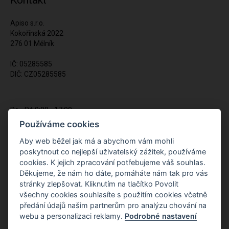
Kontakt
Apiso s.r.o.
Kokořínská 2022
276 01 Mělník
IČ: 05285585
DIČ: CZ05285585
Po - Pá 9:00 - 17:00
(12:00 - 12:30 pauza)
Používáme cookies
721 428 557
Aby web běžel jak má a abychom vám mohli
poskytnout co nejlepší uživatelský zážitek, používáme
Napište nám kdykoliv!
cookies. K jejich zpracování potřebujeme váš souhlas.
info@apiso.cz
Děkujeme, že nám ho dáte, pomáháte nám tak pro vás
stránky zlepšovat. Kliknutím na tlačítko Povolit
všechny cookies souhlasíte s použitím cookies včetně
předání údajů našim partnerům pro analýzu chování na
webu a personalizaci reklamy.
Podrobné nastavení