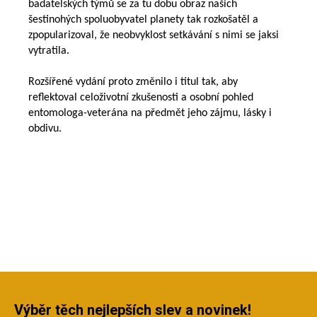
badatelských týmů se za tu dobu obraz našich
šestinohých spoluobyvatel planety tak rozkošatěl a
zpopularizoval, že neobvyklost setkávání s nimi se jaksi
vytratila.
Rozšířené vydání proto změnilo i titul tak, aby
reflektoval celoživotní zkušenosti a osobní pohled
entomologa-veterána na předmět jeho zájmu, lásky i
obdivu.
Výběr těch nejlepších slev a novinek!