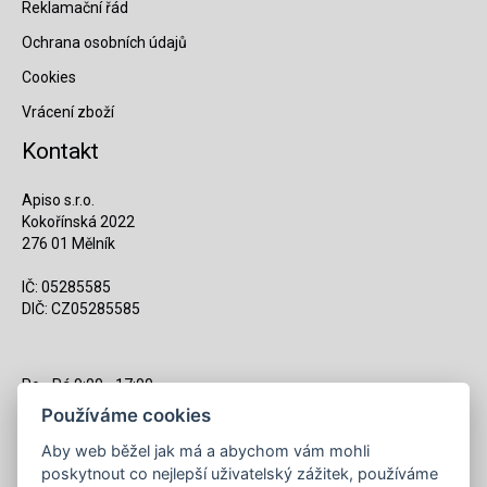
Reklamační řád
Ochrana osobních údajů
Cookies
Vrácení zboží
Kontakt
Apiso s.r.o.
Kokořínská 2022
276 01 Mělník
IČ: 05285585
DIČ: CZ05285585
Po - Pá 9:00 - 17:00
(12:00 - 12:30 pauza)
Používáme cookies
721 428 557
Aby web běžel jak má a abychom vám mohli
poskytnout co nejlepší uživatelský zážitek, používáme