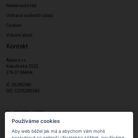
Reklamační řád
Ochrana osobních údajů
Cookies
Vrácení zboží
Kontakt
Apiso s.r.o.
Kokořínská 2022
276 01 Mělník
IČ: 05285585
DIČ: CZ05285585
Po - Pá 9:00 - 17:00
(12:00 - 12:30 pauza)
Používáme cookies
721 428 557
Aby web běžel jak má a abychom vám mohli
poskytnout co nejlepší uživatelský zážitek, používáme