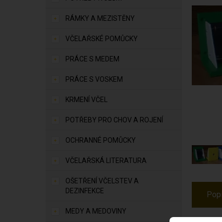
RÁMKY A MEZISTĚNY
VČELAŘSKÉ POMŮCKY
PRÁCE S MEDEM
PRÁCE S VOSKEM
KRMENÍ VČEL
POTŘEBY PRO CHOV A ROJENÍ
OCHRANNÉ POMŮCKY
VČELAŘSKÁ LITERATURA
OŠETŘENÍ VČELSTEV A
DEZINFEKCE
Pop
MEDY A MEDOVINY