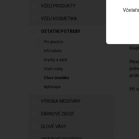
Ochr
VČELÍ PRODUKTY
pest
Včelařs
pačm
VČELÍ KOSMETIKA
Chrá
OSTATNÍ POTŘEBY
čmel
Pro ptactvo
Klap
Info tabule
Hračky a další
Plex
jedn
Včelí vosky
průb
Chov čmeláků
Apiterapie
Při 
VÝROBA MEDOVINY
DÁRKOVÉ ZBOŽÍ
ÚLOVÉ VÁHY