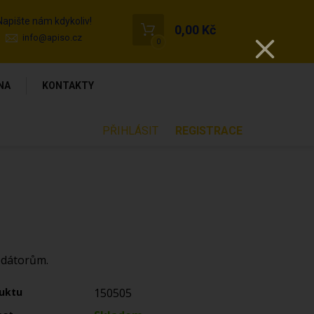
Napište nám kdykoliv!
0,00 Kč
info@apiso.cz
0
NA
KONTAKTY
PŘIHLÁSIT
REGISTRACE
edátorům.
uktu
150505