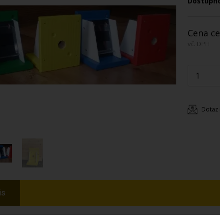
Dostupn
Cena ce
vč. DPH
Dotaz 
is