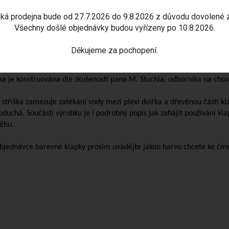
anná klapka
je účinnou ochranou čmeláčí rodiny před létajícími hm
řenky, vosy. Podstatnou měrou zamezuje přístupu hlavního škůdce - za
ká prodejna bude od 27.7.2026 do 9.8.2026 z důvodu dovolené 
eláky. Velmi doporučujeme doplnit váš čmelín touto ochranou.
Všechny došlé objednávky budou vyřízeny po 10.8.2026.
níte tak nejen čmeláčí hnízdo ve vašem čmelíně, ale zamezujete i p
Děkujeme za pochopení.
ínu bez klapky do okolí, kdy v takovém případě může dojít k rychlé d
ka je konstruována dle zkušeností pana M. Stuchla, odborníka na cho
i stříška zamezuje zatékání vody mezi plexi dvířka a dřevěnou částí kla
oduchá. Součástí výrobku je i podrobný popis jak zahájit používání kla
ěhu.
objednávce barevné klapky prosím uvádějte jakou barvu chcete ke čme