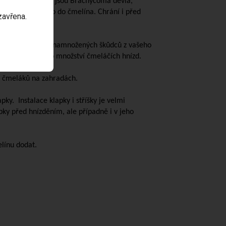
yzími škůdci jako jsou Brachycoma devia,
víječe čmeláčího do čmelína. Chrání i před
zavřena.
řípadnému šíření namnožených škůdců z vašeho
estrukci značného množství čmeláčích hnízd.
v čmeláků na zahradách.
pky. Instalace klapky i stříšky je velmi
pky před hnízděním, ale případně i v jeho
línu dodat.