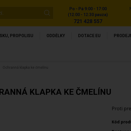
Po - Pá 9:00 - 17:00
(12:00 - 12:30 pauza)
721 428 557
SKU, PROPOLISU
ODDĚLKY
DOTACE EU
PRODEJ
Ochranná klapka ke čmelínu
RANNÁ KLAPKA KE ČMELÍNU
Proti pr
Kód prod