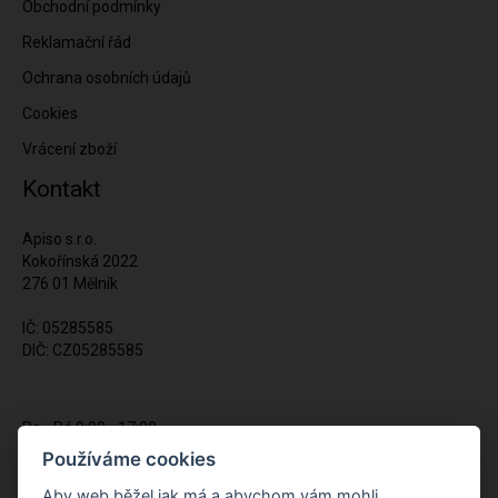
Obchodní podmínky
Reklamační řád
Ochrana osobních údajů
Cookies
Vrácení zboží
Kontakt
Apiso s.r.o.
Kokořínská 2022
276 01 Mělník
IČ: 05285585
DIČ: CZ05285585
Po - Pá 9:00 - 17:00
(12:00 - 12:30 pauza)
Používáme cookies
721 428 557
Aby web běžel jak má a abychom vám mohli