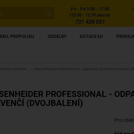
Po - Pá 9:00 - 17:00
(12:00 - 12:30 pauza)
721 428 557
SKU, PROPOLISU
ODDĚLKY
DOTACE EU
PRODEJ
šetření včelstev
Nassenheider Professional - odpařovač kyseliny mravenčí (d
SENHEIDER PROFESSIONAL - ODP
VENČÍ (DVOJBALENÍ)
Pro ošetř
Kód prod