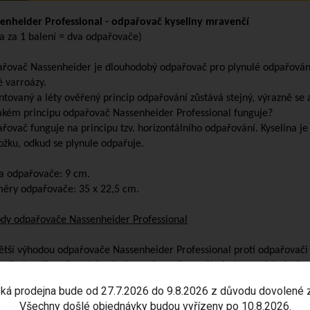
enheider Professional - odpařovač kyseliny mravenčí
a za 1 balení = dva odpařovače)
řovač Nassenheider je dlouhodobý odpařovač pro plynulé odpařován
ě varroázy.
ntovaný a léty ověřený princip odpařování zůstává stejný, výrazně se 
akém principu odpařovač Nassenheider Professional funguje?
řovač funguje na principu tzv. horizontálního odpařování. Kyselina 
ožku, odkud se plynule odpařuje.
a odpařovače: 9 cm.
ěry odpařovače: 35 x 22,5 cm.
dy odpařovače Nassenheider Professional
ětší výhodou odpařovače Nassenheider Professional proti odpařovači N
síte ho připevňovat do rámku a zároveň nemáte jednu pozici rámku
í nástavek.
ká prodejna bude od 27.7.2026 do 9.8.2026 z důvodu dovolené 
Všechny došlé objednávky budou vyřízeny po 10.8.2026.