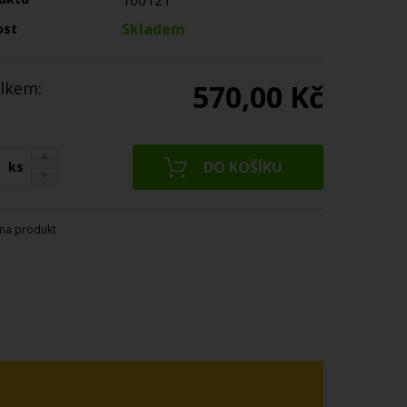
160121
Skladem
ost
lkem:
570,00 Kč
ks
na produkt