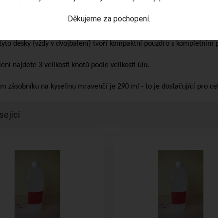
z na video použití odpařovače: https://youtu.be/cttyQjwhhoY
Děkujeme za pochopení.
řovač je stabilně umístěn ve vaničce, která zabrání vytečení kyselin
tyto desky (vždy v dvojbalení) tvoří kompaktní pouzdro s kompletním p
ení najdete 3 velikosti knotů podle velikosti úlu.
m zásobníku na kyselinu mravenčí je 290 ml - to je dostačující pro cel
sející