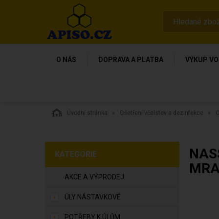
O NÁS
DOPRAVA A PLATBA
VÝKUP VO
Úvodní stránka
Ošetření včelstev a dezinfekce
O
NAS
KATEGORIE
MRA
AKCE A VÝPRODEJ
ÚLY NÁSTAVKOVÉ
POTŘEBY K ÚLŮM