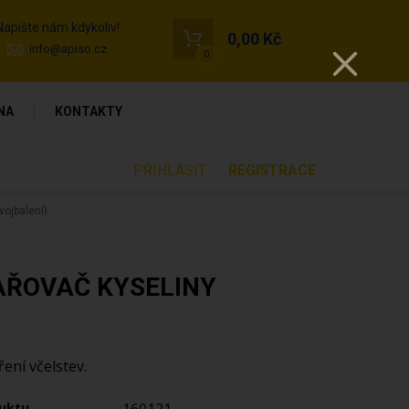
Napište nám kdykoliv!
0,00 Kč
info@apiso.cz
0
NA
KONTAKTY
PŘIHLÁSIT
REGISTRACE
vojbalení)
AŘOVAČ KYSELINY
ení včelstev.
uktu