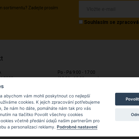
em sortimentu? Zadejte prosím
Souhlasím se
zpracová
t
o.
Po - Pá 9:00 - 17:00
ká 2022
(12:00 - 12:30 pauza)
lník
es
721 428 557
 a abychom vám mohli poskytnout co nejlepší
5585
Povoli
Napište nám kdykoliv!
používáme cookies. K jejich zpracování potřebujeme
5285585
e, že nám ho dáte, pomáháte nám tak pro vás
info@apiso.cz
Odm
knutím na tlačítko Povolit všechny cookies
 cookies včetně předání údajů našim partnerům pro
bu a personalizaci reklamy.
Podrobné nastavení