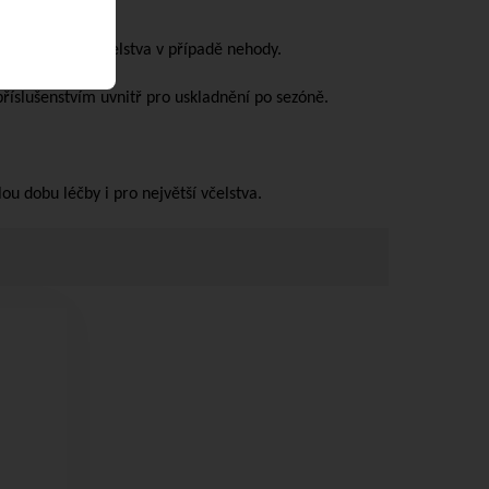
y mravenčí do včelstva v případě nehody.
říslušenstvím uvnitř pro uskladnění po sezóně.
ou dobu léčby i pro největší včelstva.