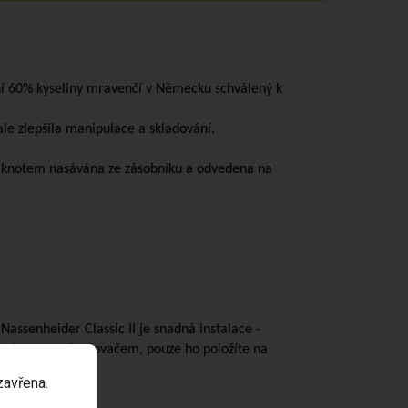
í 60% kyseliny mravenčí v Německu schválený k
ale zlepšila manipulace a skladování.
je knotem nasávána ze zásobníku a odvedena na
assenheider Classic II je snadná instalace -
 zabranou odpařovačem, pouze ho položíte na
zavřena.