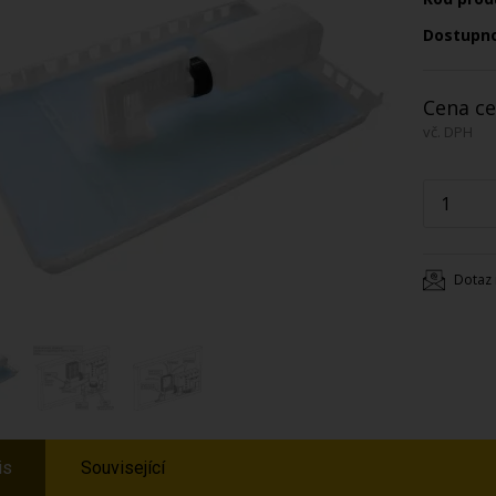
Dostupn
Cena ce
vč. DPH
Dotaz 
is
Související