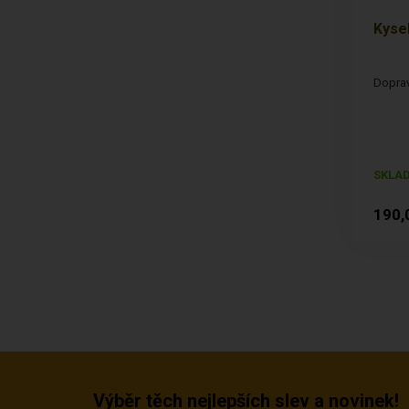
Kysel
Doprav
SKLA
190,
Výběr těch nejlepších slev a novinek!