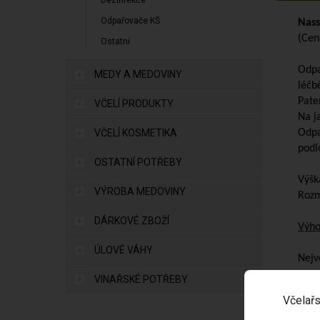
Dezinfekce
Odpařovače KŠ
Nass
(Cen
Ostatní
Odpa
MEDY A MEDOVINY
léčb
Pate
VČELÍ PRODUKTY
Na j
VČELÍ KOSMETIKA
Odpa
podl
OSTATNÍ POTŘEBY
Výšk
VÝROBA MEDOVINY
Rozm
DÁRKOVÉ ZBOŽÍ
Výho
ÚLOVÉ VÁHY
Nejv
nemu
VINAŘSKÉ POTŘEBY
horn
Včelařs