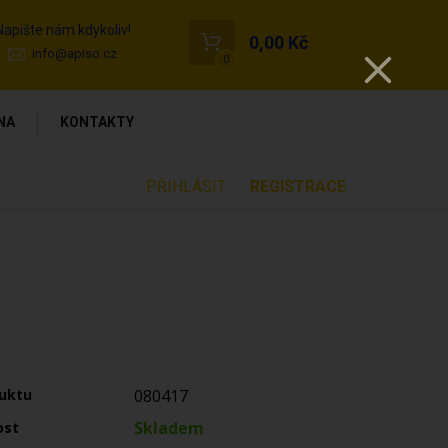
Napište nám kdykoliv!
0,00 Kč
info@apiso.cz
0
NA
KONTAKTY
PŘIHLÁSIT
REGISTRACE
uktu
080417
Skladem
ost