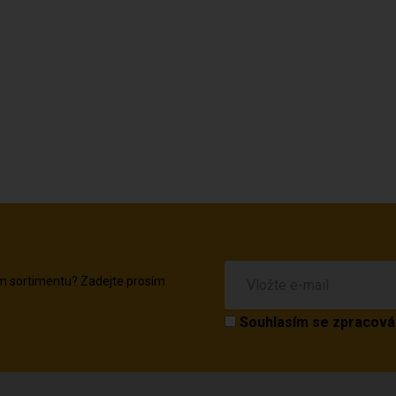
em sortimentu? Zadejte prosím
Souhlasím se
zpracová