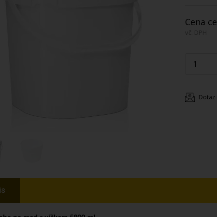
Cena ce
vč. DPH
Dotaz 
is