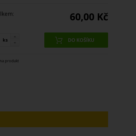
lkem:
60,00 Kč
ks
na produkt