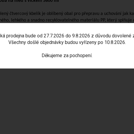
ba na med s víčkem 5800 ml
lený čtvercový kbelík je oblíbený obal pro přepravu a uchování jak ka
ného, lehkého a snadno recyklovatelného materiálu PP, který splňuje c
ven odnímatelnou obchodní pojistkou originality a celoplastovým dr
ká prodejna bude od 27.7.2026 do 9.8.2026 z důvodu dovolené 
Všechny došlé objednávky budou vyřízeny po 10.8.2026.
m: 5800 ml
Děkujeme za pochopení.
ěry: 209x209 mm, výška 205 mm