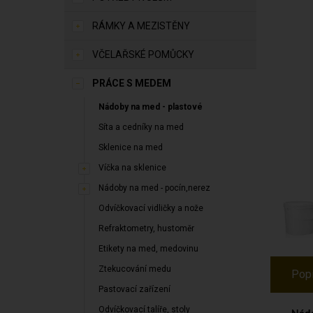
RÁMKY A MEZISTĚNY
VČELAŘSKÉ POMŮCKY
PRÁCE S MEDEM
Nádoby na med - plastové
Síta a cedníky na med
Sklenice na med
Víčka na sklenice
Nádoby na med - pocín,nerez
Odvíčkovací vidličky a nože
Refraktometry, hustoměr
Etikety na med, medovinu
Ztekucování medu
Pop
Pastovací zařízení
Odvíčkovací talíře, stoly