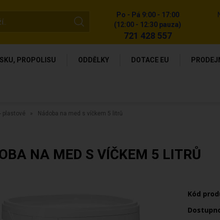
Po - Pá 9:00 - 17:00
(12:00 - 12:30 pauza)
721 428 557
SKU, PROPOLISU
ODDĚLKY
DOTACE EU
PRODEJ
 plastové
Nádoba na med s víčkem 5 litrů
OBA NA MED S VÍČKEM 5 LITRŮ
Kód prod
Dostupn