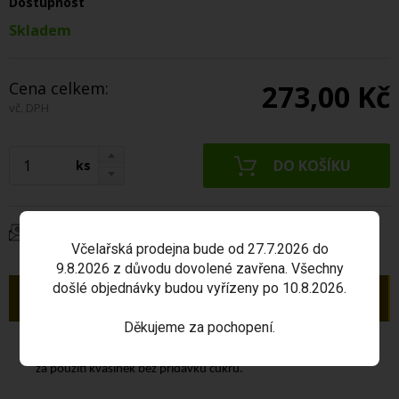
Dostupnost
Skladem
Cena celkem:
273,00 Kč
vč. DPH
ks
Dotaz na produkt
Včelařská prodejna bude od 27.7.2026 do
9.8.2026 z důvodu dovolené zavřena. Všechny
došlé objednávky budou vyřízeny po 10.8.2026.
Popis
Děkujeme za pochopení.
Medovina z Potštejna vzniká kvašením slunečnicového medu
za použití kvasinek bez přídavku cukru.