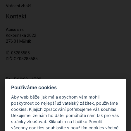
Vrácení zboží
Kontakt
Apiso s.r.o.
Kokořínská 2022
276 01 Mělník
IČ: 05285585
DIČ: CZ05285585
Po - Pá 9:00 - 17:00
(12:00 - 12:30 pauza)
Používáme cookies
721 428 557
Aby web běžel jak má a abychom vám mohli
poskytnout co nejlepší uživatelský zážitek, používáme
Napište nám kdykoliv!
cookies. K jejich zpracování potřebujeme váš souhlas.
info@apiso.cz
Děkujeme, že nám ho dáte, pomáháte nám tak pro vás
stránky zlepšovat. Kliknutím na tlačítko Povolit
všechny cookies souhlasíte s použitím cookies včetně