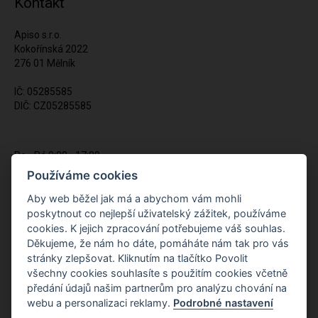
Kontakt
Apiso s.r.o.
Kokořínská 2022
276 01 Mělník
IČ: 05285585
DIČ: CZ05285585
Po - Pá 9:00 - 17:00
(12:00 - 12:30 pauza)
Používáme cookies
721 428 557
Aby web běžel jak má a abychom vám mohli
poskytnout co nejlepší uživatelský zážitek, používáme
Napište nám kdykoliv!
cookies. K jejich zpracování potřebujeme váš souhlas.
info@apiso.cz
Děkujeme, že nám ho dáte, pomáháte nám tak pro vás
stránky zlepšovat. Kliknutím na tlačítko Povolit
všechny cookies souhlasíte s použitím cookies včetně
předání údajů našim partnerům pro analýzu chování na
webu a personalizaci reklamy.
Podrobné nastavení