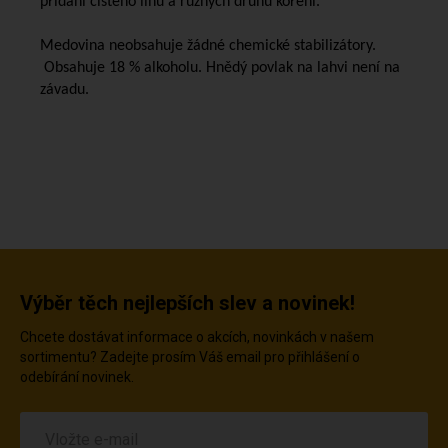
přidání čistého lihu a různých druhů koření.
Medovina neobsahuje žádné chemické stabilizátory.
Obsahuje 18 % alkoholu. Hnědý povlak na lahvi není na
závadu.
Výběr těch nejlepších slev a novinek!
Chcete dostávat informace o akcích, novinkách v našem
sortimentu? Zadejte prosím Váš email pro přihlášení o
odebírání novinek.