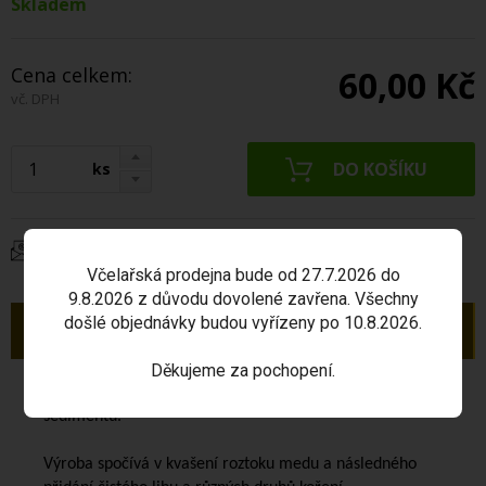
Skladem
Cena celkem:
60,00 Kč
vč. DPH
ks
Dotaz na produkt
Včelařská prodejna bude od 27.7.2026 do
9.8.2026 z důvodu dovolené zavřena. Všechny
došlé objednávky budou vyřízeny po 10.8.2026.
Popis
Děkujeme za pochopení.
Dolská medovina
má žlutohnědou barvu a je bez
sedimentu.
Výroba spočívá v kvašení roztoku medu a následného