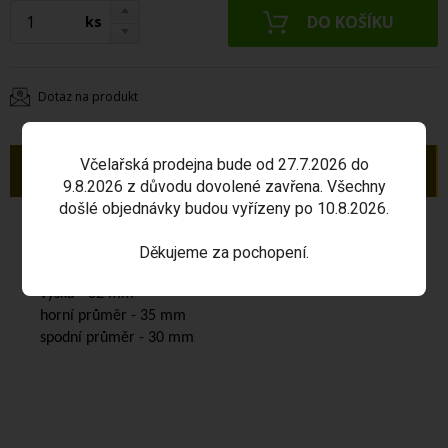
ks
Dotaz na produkt
Včelařská prodejna bude od 27.7.2026 do
Popis
9.8.2026 z důvodu dovolené zavřena. Všechny
došlé objednávky budou vyřízeny po 10.8.2026.
Přírodní kónický korek
vhodný pro demižony, sudy.
Děkujeme za pochopení.
Rozměr korku:
výška - 32 mm
horní průměr - 35 mm
spodní průměr - 30 mm