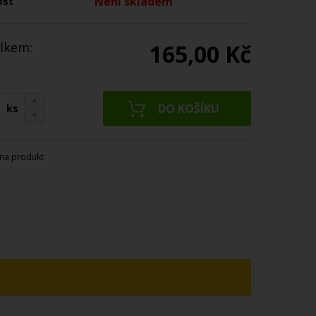
Není skladem
ost
lkem:
165,00 Kč
ks
na produkt