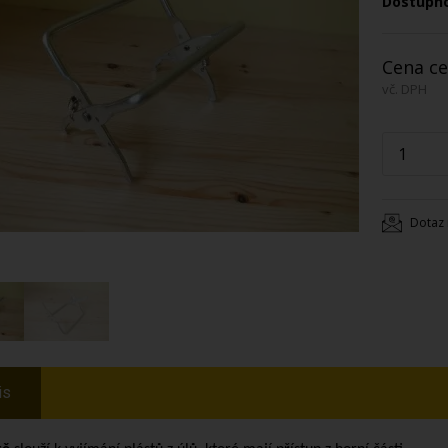
Dostupn
Cena ce
vč. DPH
Dotaz 
is