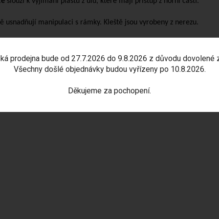
tě
slouží k vyjímání plástů z úlů, které mají přístup z horní části.
tě usnadňují manipulaci s rámky. Kleště jsou vyrobeny z nerezu.
ká prodejna bude od 27.7.2026 do 9.8.2026 z důvodu dovolené 
Všechny došlé objednávky budou vyřízeny po 10.8.2026.
Děkujeme za pochopení.