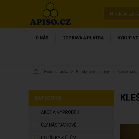
O NÁS
DOPRAVA A PLATBA
VÝKUP VO
Úvodní stránka
Rámky a mezistěny
Kleště na r
KLE
KATEGORIE
AKCE A VÝPRODEJ
ÚLY NÁSTAVKOVÉ
POTŘEBY K ÚLŮM