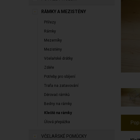
RÁMKY A MEZISTĚNY
Přířezy
Rámky
Mezerníky
Mezistěny
Včelařské drátky
Zděře
Potřeby pro sbíjení
Trafa na zatavování
Děrovač rámků
Bedny na rámky
Kleště na rámky
Úlová přepážka
Pop
VČELAŘSKÉ POMŮCKY