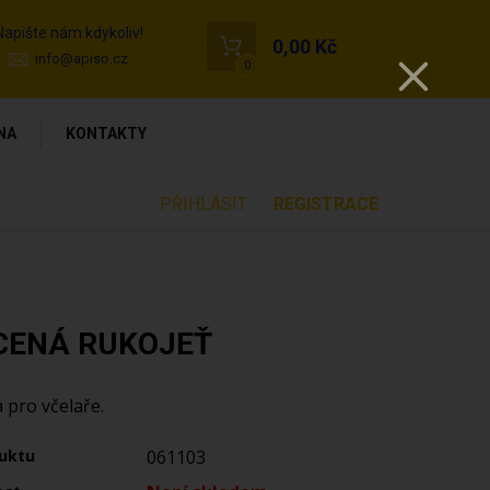
Napište nám kdykoliv!
0,00 Kč
info@apiso.cz
0
NA
KONTAKTY
PŘIHLÁSIT
REGISTRACE
CENÁ RUKOJEŤ
pro včelaře.
uktu
061103