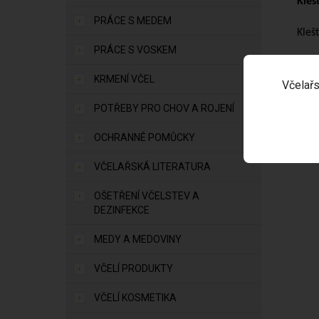
Kleš
PRÁCE S MEDEM
Kleš
PRÁCE S VOSKEM
KRMENÍ VČEL
Včelařs
POTŘEBY PRO CHOV A ROJENÍ
OCHRANNÉ POMŮCKY
VČELAŘSKÁ LITERATURA
OŠETŘENÍ VČELSTEV A
DEZINFEKCE
MEDY A MEDOVINY
VČELÍ PRODUKTY
VČELÍ KOSMETIKA