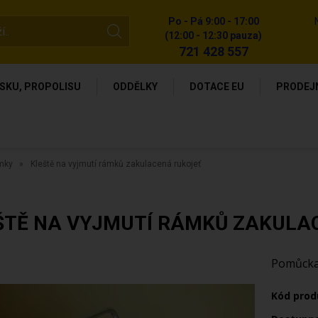
Po - Pá 9:00 - 17:00
(12:00 - 12:30 pauza)
721 428 557
SKU, PROPOLISU
ODDĚLKY
DOTACE EU
PRODEJ
ámky
Kleště na vyjmutí rámků zakulacená rukojeť
ŠTĚ NA VYJMUTÍ RÁMKŮ ZAKULA
Pomůcka 
Kód prod