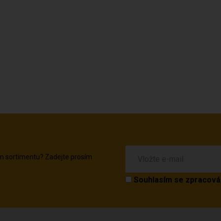
em sortimentu? Zadejte prosím
Souhlasím se
zpracová