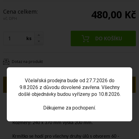
Cena celkem:
480,00 Kč
vč. DPH
ks
Dotaz na produkt
Včelařská prodejna bude od 27.7.2026 do
Popis
9.8.2026 z důvodu dovolené zavřena. Všechny
došlé objednávky budou vyřízeny po 10.8.2026.
Krmítko obdelníkové kompletní
na 10 litrů roztoku (7
Děkujeme za pochopení.
kg cukru).
Rozměry: 240 x 370 mm výška 200 mm.
Krmítko se hodí pro všechny druhy úlů s otvorem 60 -