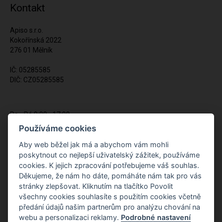
Kontakt
Apiso s.r.o.
Kokořínská 2022
276 01 Mělník
IČ: 05285585
DIČ: CZ05285585
Po - Pá 9:00 - 17:00
(12:00 - 12:30 pauza)
Používáme cookies
721 428 557
Aby web běžel jak má a abychom vám mohli
poskytnout co nejlepší uživatelský zážitek, používáme
Napište nám kdykoliv!
cookies. K jejich zpracování potřebujeme váš souhlas.
info@apiso.cz
Děkujeme, že nám ho dáte, pomáháte nám tak pro vás
stránky zlepšovat. Kliknutím na tlačítko Povolit
všechny cookies souhlasíte s použitím cookies včetně
předání údajů našim partnerům pro analýzu chování na
webu a personalizaci reklamy.
Podrobné nastavení