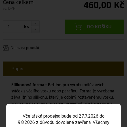
Cena celkem:
460,00 Kč
vč. DPH
ks
Dotaz na produkt
Popis
Silikonová forma - Betlém
pro výrobu odlévaných
svíček z včelího vosku nebo parafínu. Forma je vyrobena
z kvalitního silikonu, který je odolný roztavenému vosku.
Forma je nakrojená pro snadné vyjmutí voskové svíce z
formy.
Včelařská prodejna bude od 27.7.2026 do
9.8.2026 z důvodu dovolené zavřena. Všechny
Pro výrobu svíce budete potřebovat odpovídající knot,