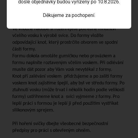
došlé objednávky budou vyřízeny po 10.8.2026.
který také naleznete v naší nabídce.
Děkujeme za pochopení.
Postup výroby lité svíce ze včelího vosku:
Ve vhodné nádobě si rozehřejete potřebné množství
včelího vosku k výrobě svíce. Do formy vložíte
odpovídající knot, který prostrčíte otvorem ve spodní
části formy.
Formu dokola omotáte gumičkou nebo provázkem a
formu naplníte roztaveným včelím voskem. Při odlévání
musíte dát pozor aby Vám vosk nevytékal z formy.
Knot při zalévání voskem přidržujeme a po zalití formy
voskem knot zajistíme špejlí, aby byl ve středu formy. Po
ztuhnutí vosku (může trvat i několik hodin podle velikosti
formy) ustříhneme knot a svíci vyjmeme z formy. Pro
lepší práci s formou je lepší ji před použitím vystříkat
silikonovým sprejem.
Při hoření svíčky dbejte všeobecné bezpečnostní
předpisy pro práci s otevřeným ohněm.