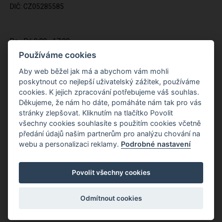
DIČ: CZ05285585
Po - Pá 9:00 - 17:00
(12:00 - 12:30 pauza)
Používáme cookies
721 428 557
Aby web běžel jak má a abychom vám mohli
poskytnout co nejlepší uživatelský zážitek, používáme
Napište nám kdykoliv!
cookies. K jejich zpracování potřebujeme váš souhlas.
info@apiso.cz
Děkujeme, že nám ho dáte, pomáháte nám tak pro vás
stránky zlepšovat. Kliknutím na tlačítko Povolit
všechny cookies souhlasíte s použitím cookies včetně
předání údajů našim partnerům pro analýzu chování na
webu a personalizaci reklamy.
Podrobné nastavení
Povolit všechny cookies
Odmítnout cookies
Copyright © Novy Web s.r.o. 2026